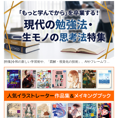
[特集]令和の新しい学習術や、「図解・視覚化の技術」、AIやフレームワ…