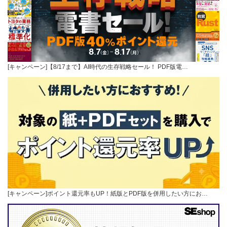
[キャンペーン]【8/17まで】AI時代の生存戦略セール！ PDF版電…
[キャンペーン]ポイント還元率もUP！紙版とPDF版を併用したい方にお…