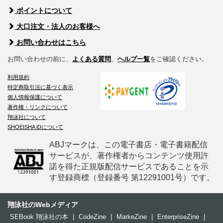
ポイントについて
大口注文・法人のお客様へ
お問い合わせはこちら
お問い合わせの前に、
よくある質問
、
ヘルプ一覧
をご確認ください。
利用規約
特定商取引法に基づく表示
個人情報保護について
著作権・リンクについて
翔泳社について
SHOEISHA iDについて
ABJマークは、この電子書店・電子書籍配信
サービスが、著作権者からコンテンツ使用許
諾を得た正規版配信サービスであることを示
す登録商標（登録番号 第12291001号）です。
翔泳社のWebメディア
SEBook 翔泳社の本
|
CodeZine
|
MarkeZine
|
EnterpriseZine
|