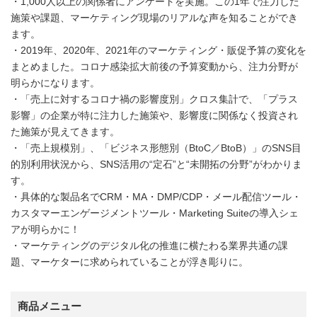
・1,000人以上の関係者にアンケートを実施。この1年で注力した
施策や課題、マーケティング現場のリアルな声を知ることができ
ます。
・2019年、2020年、2021年のマーケティング・販促予算の変化を
まとめました。コロナ感染拡大前後の予算変動から、注力分野が
明らかになります。
・「売上に対するコロナ禍の影響度別」クロス集計で、「プラス
影響」の企業が特に注力した施策や、影響度に関係なく投資され
た施策が見えてきます。
・「売上規模別」、「ビジネス形態別（BtoC／BtoB）」のSNS目
的別利用状況から、SNS活用の“定石”と“未開拓の分野”がわかりま
す。
・具体的な製品名でCRM・MA・DMP/CDP・メール配信ツール・
カスタマーエンゲージメントツール・Marketing Suiteの導入シェ
アが明らかに！
・マーケティングのデジタル化の推進に横たわる業界共通の課
題、マーケターに求められていることが浮き彫りに。
商品メニュー