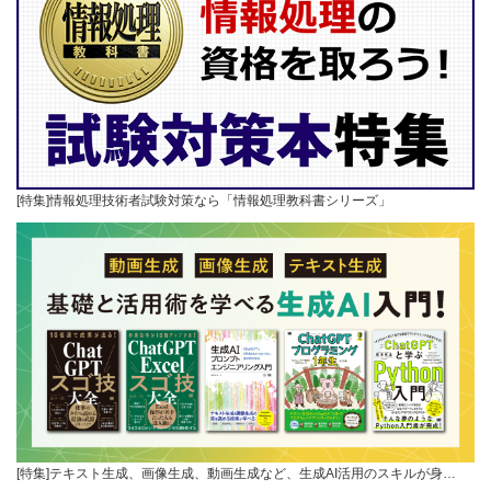
[特集]情報処理技術者試験対策なら「情報処理教科書シリーズ」
[特集]テキスト生成、画像生成、動画生成など、生成AI活用のスキルが身…