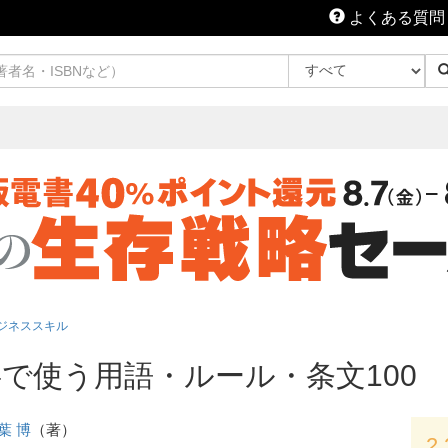
よくある質問
ジネススキル
事で使う用語・ルール・条文100
葉 博
（著）
2