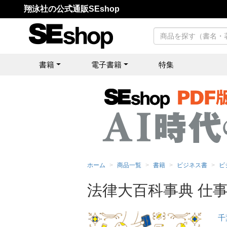
翔泳社の公式通販SEshop
書籍
電子書籍
特集
ホーム
商品一覧
書籍
ビジネス書
ビ
法律大百科事典 仕
千