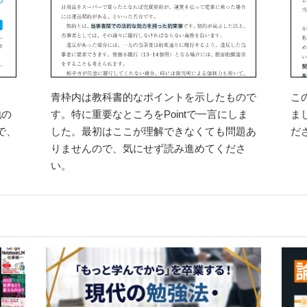
ま
青枠内は教科書的なポイントを示したもので
こ
他の
す。特に重要なところをPointで一言にしま
ま
で、
した。最初はここが理解できなくても問題あ
だ
りませんので、気にせず読み進めてくださ
い。