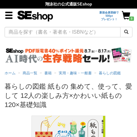
翔泳社の公式通販SEshop
新規会員登録で
500pt
0
プレゼント！
ホーム
商品一覧
書籍
実用・趣味・一般書
暮らしの図鑑
暮らしの図鑑 紙もの 集めて、使って、愛
して 12人の楽しみ方×かわいい紙もの
120×基礎知識