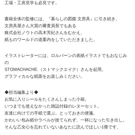
工場・工房見学も必見です。
書籍全体の監修には、『暮らしの図鑑 文房具』に引き続き、
文房具屋さん大賞の審査員長でもある
株式会社ノウトの高木芳紀さんをむかえ、
紙ものワールドの道案内をしていただきました。
イラストレーターには、ロルバーンの表紙イラストでもおなじみ
の
STOMACHACHE.（ストマックエイク）さんを起用。
グラフィカルな紙面をお楽しみください。
◆担当編集より◆
お気に入りシールをたくさんしまった小箱。
いつまでも使えなかった雑誌付録のレターセット。
友達に向けての手紙で選ぶ、とっておきの便箋。
かわいい包み紙やラベルが捨てられず、一杯になった引き出し。
そんな乙女心を忘れていないあなたに読んでほしい1冊です。