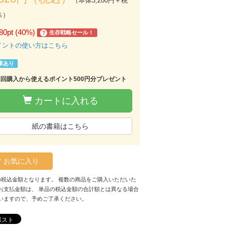
（本体3,200円＋税
％）
80pt (40%)
生存戦略セール！
?
イントの使い方はこちら
庫あり
初回購入から使えるポイント500円分プレゼント
カートに入れる
紙の書籍はこちら
お気に入り
の税込金額となります。 複数の商品をご購入いただいた
お支払金額は、 単品の税込金額の合計額とは異なる場合
いますので、予めご了承ください。
ポスト