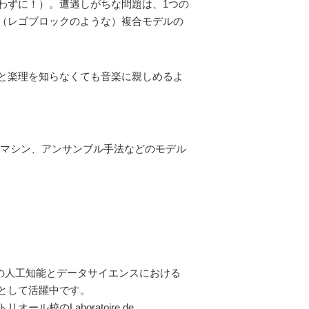
わずに！）。遭遇しがちな問題は、1つの
（レゴブロックのような）複合モデルの
と楽理を知らなくても音楽に親しめるよ
ーマシン、アンサンブル手法などのモデル
tyの人工知能とデータサイエンスにおける
として活躍中です。
のLaboratoire de