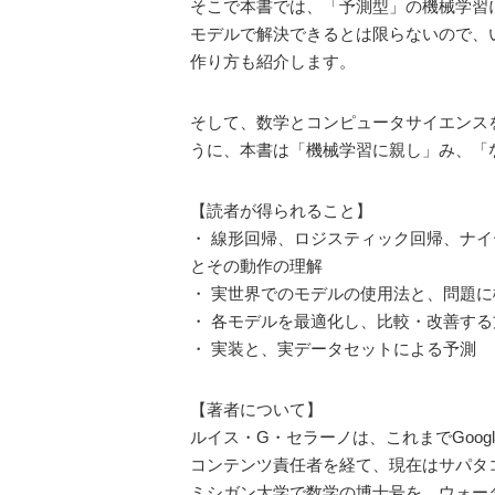
そこで本書では、「予測型」の機械学習
モデルで解決できるとは限らないので、
作り方も紹介します。
そして、数学とコンピュータサイエンス
うに、本書は「機械学習に親し」み、「
【読者が得られること】
・ 線形回帰、ロジスティック回帰、ナ
とその動作の理解
・ 実世界でのモデルの使用法と、問題
・ 各モデルを最適化し、比較・改善す
・ 実装と、実データセットによる予測
【著者について】
ルイス・G・セラーノは、これまでGoog
コンテンツ責任者を経て、現在はサパタ
ミシガン大学で数学の博士号を、ウォーター