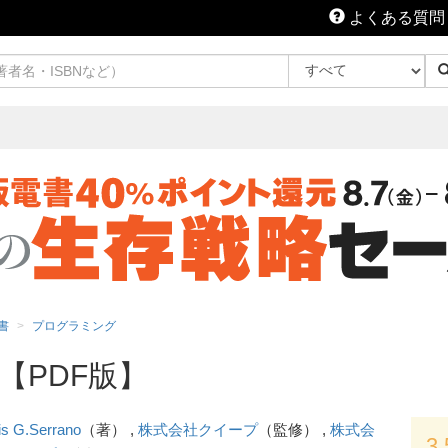
よくある質問
書
プログラミング
【PDF版】
is G.Serrano
（著） ,
株式会社クイープ
（監修） ,
株式会
3