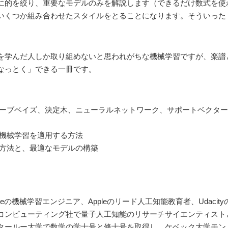
に的を絞り、重要なモデルのみを解説します（できるだけ数式を使
いくつか組み合わせたスタイルをとることになります。そういった
を学んだ人しか取り組めないと思われがちな機械学習ですが、楽譜
なっとく」できる一冊です。
イーブベイズ、決定木、ニューラルネットワーク、サポートベクタ
に機械学習を適用する方法
る方法と、最適なモデルの構築
leの機械学習エンジニア、Appleのリード人工知能教育者、Udaci
コンピューティング社で量子人工知能のリサーチサイエンティスト
ルー大学で数学の学士号と修士号を取得し、ケベック大学モントリオール校