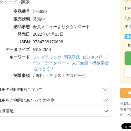
クイープ
（翻訳）
10
商品番号
176620
1,2
販売状態
発売中
ポ
納品形態
会員メニューよりダウンロード
発売日
2022年04月15日
在
ISBN
9784798176628
データサイズ
約19.2MB
キーワード
プログラミング
開発手法
ビジネスIT
デ
ータ・データベース
人工知能・機械学習
なっとく！
制限事項
印刷可・テキストのコピー可
PDFの利用制限について
PDFをご利用にあたっての注意
※1点
場合の
推奨環境
がござ