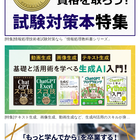
[特集]情報処理技術者試験対策なら「情報処理教科書シリーズ」
[特集]テキスト生成、画像生成、動画生成など、生成AI活用のスキルが身…