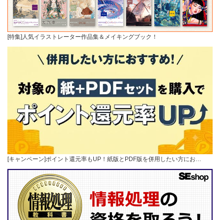
[特集]人気イラストレーター作品集＆メイキングブック！
[キャンペーン]ポイント還元率もUP！紙版とPDF版を併用したい方にお…