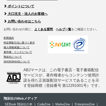
ポイントについて
大口注文・法人のお客様へ
お問い合わせはこちら
お問い合わせの前に、
よくある質問
、
ヘルプ一覧
をご確認ください。
利用規約
特定商取引法に基づく表示
個人情報保護について
著作権・リンクについて
翔泳社について
SHOEISHA iDについて
ABJマークは、この電子書店・電子書籍配信
サービスが、著作権者からコンテンツ使用許
諾を得た正規版配信サービスであることを示
す登録商標（登録番号 第12291001号）です。
翔泳社のWebメディア
SEBook 翔泳社の本
|
CodeZine
|
MarkeZine
|
EnterpriseZine
|