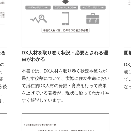
なる
DX人材を取り巻く状況・必要とされる理
図
由がわかる
材の
D
本書では、DX人材を取り巻く状況や彼らが
と
岐
果たす役割について、実際に住友生命におい
能
て
て潜在的DX人材の発掘・育成を行って成果
今後
な
を上げている著者が、現状に沿ってわかりや
く、
すく解説しています。
す。