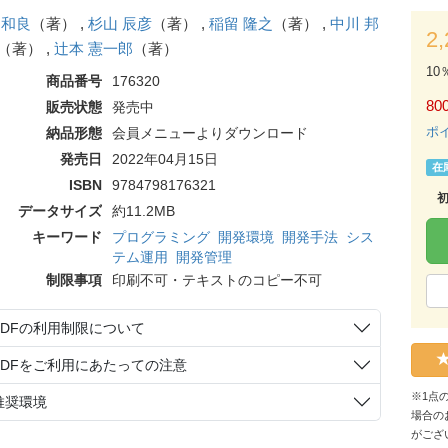
 和良
（著） ,
杉山 辰彦
（著） ,
稲留 隆之
（著） ,
中川 邦
2
（著） ,
辻本 憲一郎
（著）
10
商品番号
176320
80
販売状態
発売中
ポ
納品形態
会員メニューよりダウンロード
発売日
2022年04月15日
在
ISBN
9784798176321
データサイズ
約11.2MB
キーワード
プログラミング
開発環境
開発手法
シス
テム運用
開発管理
制限事項
印刷不可・テキストのコピー不可
PDFの利用制限について
PDFをご利用にあたっての注意
※1点
推奨環境
場合の
がござ