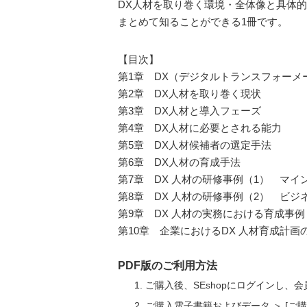
DX人材を取り巻く環境・全体像と具体
まとめて知ることができる1冊です。
【目次】
第1章 DX（デジタルトランスフォーメー
第2章 DX人材を取り巻く現状
第3章 DX人材と導入フェーズ
第4章 DX人材に必要とされる能力
第5章 DX人材候補者の選定手法
第6章 DX人材の育成手法
第7章 DX 人材の研修事例（1） マイ
第8章 DX 人材の研修事例（2） ビジ
第9章 DX 人材の実務における育成事例
第10章 企業におけるDX 人材育成計画
PDF版のご利用方法
ご購入後、SEshopにログインし、
ご購入電子書籍およびデータ ＞ [