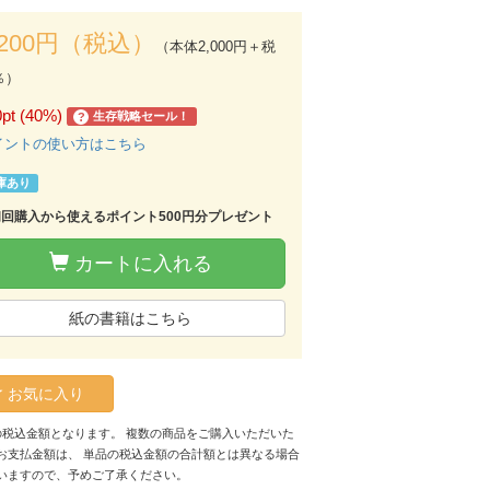
,200円（税込）
（本体2,000円＋税
％）
0pt (40%)
生存戦略セール！
?
イントの使い方はこちら
庫あり
初回購入から使えるポイント500円分プレゼント
カートに入れる
紙の書籍はこちら
お気に入り
の税込金額となります。 複数の商品をご購入いただいた
お支払金額は、 単品の税込金額の合計額とは異なる場合
いますので、予めご了承ください。