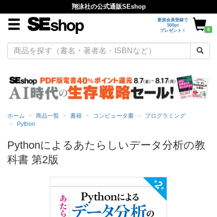
翔泳社の公式通販SEshop
新規会員登録で
500pt
0
プレゼント！
ホーム
商品一覧
書籍
コンピュータ書
プログラミング
Python
Pythonによるあたらしいデータ分析の教
科書 第2版