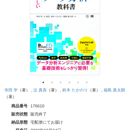
寺田 学
（著） ,
辻 真吾
（著） ,
鈴木 たかのり
（著） ,
福島 真太朗
（著）
商品番号
176610
販売状態
販売終了
納品形態
宅配便にてお届け