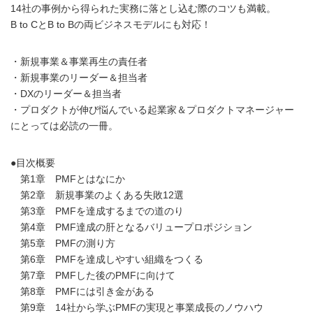
14社の事例から得られた実務に落とし込む際のコツも満載。
B to CとB to Bの両ビジネスモデルにも対応！
・新規事業＆事業再生の責任者
・新規事業のリーダー＆担当者
・DXのリーダー＆担当者
・プロダクトが伸び悩んでいる起業家＆プロダクトマネージャー
にとっては必読の一冊。
●目次概要
第1章 PMFとはなにか
第2章 新規事業のよくある失敗12選
第3章 PMFを達成するまでの道のり
第4章 PMF達成の肝となるバリュープロポジション
第5章 PMFの測り方
第6章 PMFを達成しやすい組織をつくる
第7章 PMFした後のPMFに向けて
第8章 PMFには引き金がある
第9章 14社から学ぶPMFの実現と事業成長のノウハウ