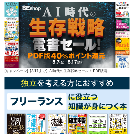
[キャンペーン]【8/17まで】AI時代の生存戦略セール！ PDF版電…