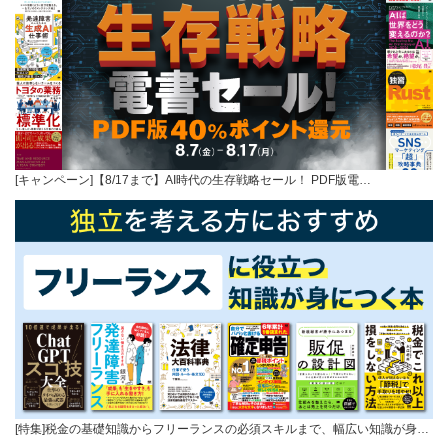
[キャンペーン]【8/17まで】AI時代の生存戦略セール！ PDF版電…
[特集]税金の基礎知識からフリーランスの必須スキルまで、幅広い知識が身…