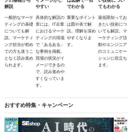
グの基礎から
イメージがし
は図解で一目
い技術につい
解説
やすい
でわかる
てもわかる
一般的なマーケ
具体的な解説の
重要なポイント
最低限知ってお
ティングの基礎
章には、IT企業
は図や表で解
きたい技術につ
についても解
におけるマーケ
説。理解を深め
いても解説。マ
説。マーケティ
ティングの現場
やすくなりま
ーケティング活
ング担当が初め
で「あるある」
す。
動やエンジニア
ての方も迷うこ
な事例を掲載。
のコミュニケー
となく読み進め
現場の状況がイ
ションに役立ち
られます。
メージできるの
ます。
で、読み進めや
すくなっていま
す。
おすすめ特集・キャンペーン