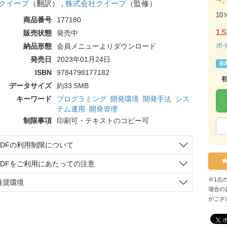
クイープ
（翻訳） ,
株式会社クイープ
（監修）
10
商品番号
177180
1,5
販売状態
発売中
ポ
納品形態
会員メニューよりダウンロード
発売日
2023年01月24日
在
ISBN
9784798177182
データサイズ
約33.5MB
キーワード
プログラミング
開発環境
開発手法
シス
テム運用
開発管理
制限事項
印刷可・テキストのコピー可
PDFの利用制限について
PDFをご利用にあたっての注意
※1点
推奨環境
場合の
がござ