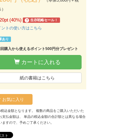
（本体3,800円＋税
％）
20pt (40%)
生存戦略セール！
?
イントの使い方はこちら
庫あり
初回購入から使えるポイント500円分プレゼント
カートに入れる
紙の書籍はこちら
お気に入り
の税込金額となります。 複数の商品をご購入いただいた
お支払金額は、 単品の税込金額の合計額とは異なる場合
いますので、予めご了承ください。
ポスト