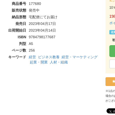
商品番号
177680
10
販売状態
発売中
198
納品形態
宅配便にてお届け
ポ
発売日
2023年04月17日
出荷開始日
2023年04月14日
在
ISBN
9784798177687
判型
A5
ページ数
256
キーワード
経営
ビジネス教養
経営・マーケティング
起業・開業
人材・組織
※1点
場合の
がござ