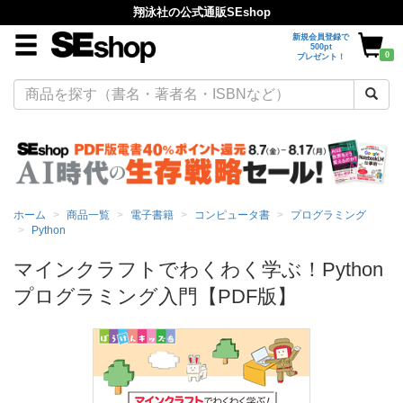
翔泳社の公式通販SEshop
新規会員登録で
500pt
0
プレゼント！
ホーム
商品一覧
電子書籍
コンピュータ書
プログラミング
Python
マインクラフトでわくわく学ぶ！Python
プログラミング入門【PDF版】