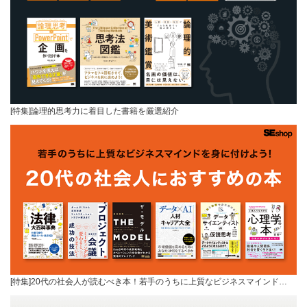
[特集]論理的思考力に着目した書籍を厳選紹介
[特集]20代の社会人が読むべき本！若手のうちに上質なビジネスマインド…