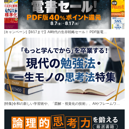
[キャンペーン]【8/17まで】AI時代の生存戦略セール！ PDF版電…
[特集]令和の新しい学習術や、「図解・視覚化の技術」、AIやフレームワ…