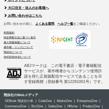
大口注文・法人のお客様へ
お問い合わせはこちら
お問い合わせの前に、
よくある質問
、
ヘルプ一覧
をご確認ください。
利用規約
特定商取引法に基づく表示
個人情報保護について
著作権・リンクについて
翔泳社について
SHOEISHA iDについて
ABJマークは、この電子書店・電子書籍配信
サービスが、著作権者からコンテンツ使用許
諾を得た正規版配信サービスであることを示
す登録商標（登録番号 第12291001号）です。
翔泳社のWebメディア
SEBook 翔泳社の本
|
CodeZine
|
MarkeZine
|
EnterpriseZine
|
CommerceZine
|
Biz/Zine
|
SalesZine
|
HRzine
|
ProductZine
|