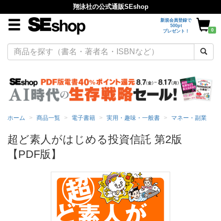
翔泳社の公式通販SEshop
新規会員登録で
500pt
0
プレゼント！
ホーム
商品一覧
電子書籍
実用・趣味・一般書
マネー・副業
超ど素人がはじめる投資信託 第2版
【PDF版】