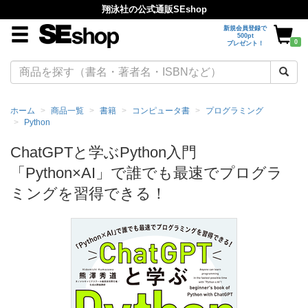
翔泳社の公式通販SEshop
新規会員登録で
500pt
0
プレゼント！
ホーム
商品一覧
書籍
コンピュータ書
プログラミング
Python
ChatGPTと学ぶPython入門
「Python×AI」で誰でも最速でプログラ
ミングを習得できる！