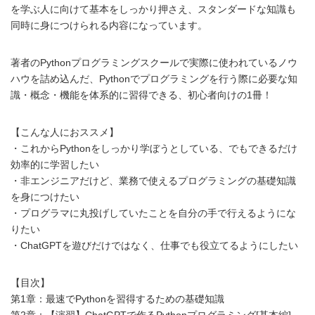
を学ぶ人に向けて基本をしっかり押さえ、スタンダードな知識も
同時に身につけられる内容になっています。
著者のPythonプログラミングスクールで実際に使われているノウ
ハウを詰め込んだ、Pythonでプログラミングを行う際に必要な知
識・概念・機能を体系的に習得できる、初心者向けの1冊！
【こんな人におススメ】
・これからPythonをしっかり学ぼうとしている、でもできるだけ
効率的に学習したい
・非エンジニアだけど、業務で使えるプログラミングの基礎知識
を身につけたい
・プログラマに丸投げしていたことを自分の手で行えるようにな
りたい
・ChatGPTを遊びだけではなく、仕事でも役立てるようにしたい
【目次】
第1章：最速でPythonを習得するための基礎知識
第2章：【演習】ChatGPTで作るPythonプログラミング[基本編]