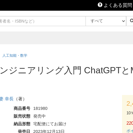
よくある質問
人工知能・数学
ジニアリング入門 ChatGPTとMi
妻 幸長
（著）
2
商品番号
181980
10
販売状態
発売中
220
納品形態
宅配便にてお届け
ポ
発売日
2023年12月13日