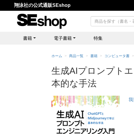
翔泳社の公式通販SEshop
書籍
電子書籍
特集
ホーム
商品一覧
書籍
コンピュータ書
生成AIプロンプトエン
本的な手法
我