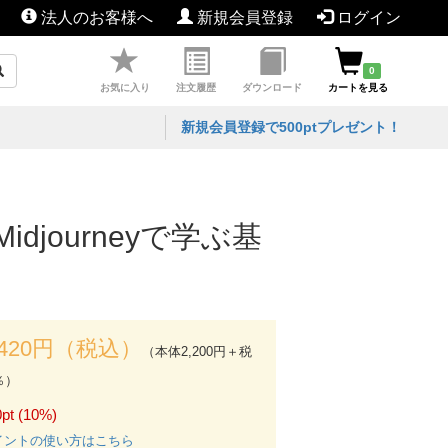
法人のお客様へ
新規会員登録
ログイン
0
お気に入り
注文履歴
ダウンロード
カートを見る
新規会員登録で500ptプレゼント！
djourneyで学ぶ基
,420円（税込）
（本体2,200円＋税
％）
pt (10%)
イントの使い方はこちら