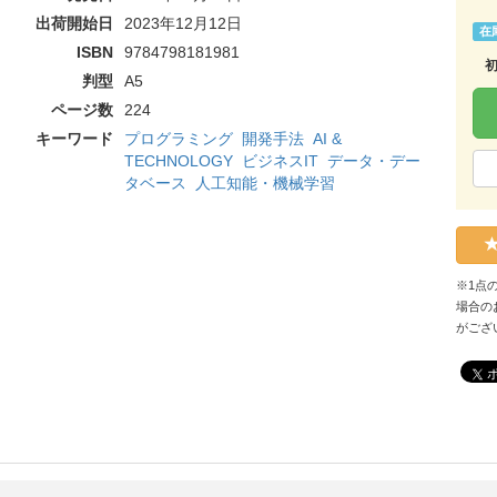
出荷開始日
2023年12月12日
在
ISBN
9784798181981
判型
A5
ページ数
224
キーワード
プログラミング
開発手法
AI &
TECHNOLOGY
ビジネスIT
データ・デー
タベース
人工知能・機械学習
※1点
場合の
がござ