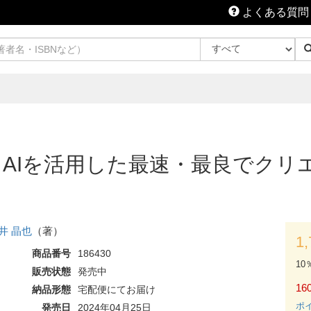
よくある質問
ent Sales AIを活用した最速・最
井 晶也
（著）
1
商品番号
186430
10
販売状態
発売中
160
納品形態
宅配便にてお届け
ポ
発売日
2024年04月25日