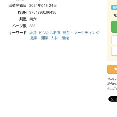
出荷開始日
2024年04月24日
在
ISBN
9784798186436
判型
四六
ページ数
288
キーワード
経営
ビジネス教養
経営・マーケティング
起業・開業
人材・組織
※1点
場合の
がござ