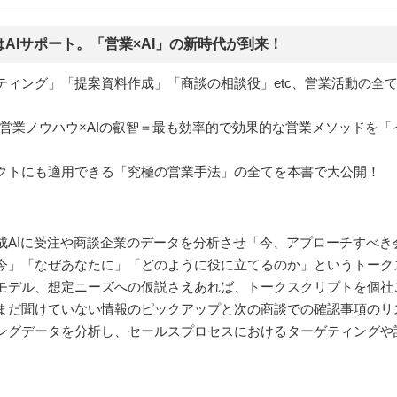
AIサポート。「営業×AI」の新時代が到来！
ィング」「提案資料作成」「商談の相談役」etc、営業活動の全て
た著者の営業ノウハウ×AIの叡智＝最も効率的で効果的な営業メソッド
クトにも適用できる「究極の営業手法」の全てを本書で大公開！
成AIに受注や商談企業のデータを分析させ「今、アプローチすべき
今」「なぜあなたに」「どのように役に立てるのか」というトーク
モデル、想定ニーズへの仮説さえあれば、トークスクリプトを個社
まだ聞けていない情報のピックアップと次の商談での確認事項のリ
ングデータを分析し、セールスプロセスにおけるターゲティングや