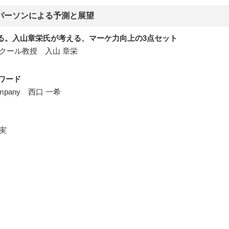
 キーパーソンによる予測と展望
る。入山章栄氏が考える、マーケ力向上の3点セット
クール教授 入山 章栄
ワード
n Company 西口 一希
実