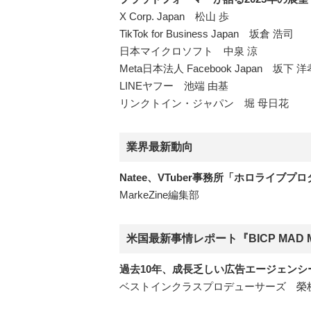
X Corp. Japan 松山 歩
TikTok for Business Japan 坂倉 浩司
日本マイクロソフト 中泉 涼
Meta日本法人 Facebook Japan 坂下 洋
LINEヤフー 池端 由基
リンクトイン・ジャパン 堀 母日花
業界最新動向
Natee、VTuber事務所「ホロライ
MarkeZine編集部
米国最新事情レポート『BICP MAD MA
過去10年、成長乏しい広告エージェン
ベストインクラスプロデューサーズ 榮枝