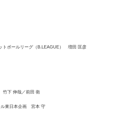
ボールリーグ（B.LEAGUE） 増田 匡彦
竹下 伸哉／前田 衛
ール東日本企画 宮本 守