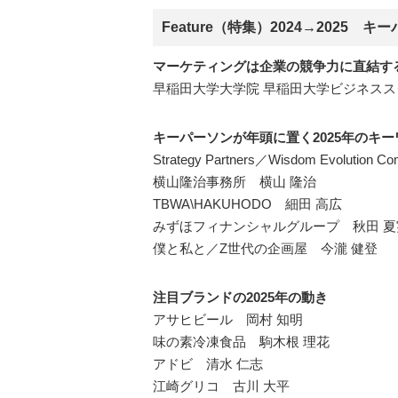
Feature（特集）2024→2025
マーケティングは企業の競争力に直結す
早稲田大学大学院 早稲田大学ビジネスス
キーパーソンが年頭に置く2025年のキー
Strategy Partners／Wisdom Evolutio
横山隆治事務所 横山 隆治
TBWA\HAKUHODO 細田 高広
みずほフィナンシャルグループ 秋田 夏
僕と私と／Z世代の企画屋 今瀧 健登
注目ブランドの2025年の動き
アサヒビール 岡村 知明
味の素冷凍食品 駒木根 理花
アドビ 清水 仁志
江崎グリコ 古川 大平