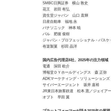
SMBC日興証券 横山 敦史
花王 岩田 有弘
資生堂ジャパン 山口 直輝
日産自動車 福地 永
パナソニック 神本 暁
パル 肥後 俊樹
ジャパン・プロフェッショナル・バスケット
有楽製菓 杉田 晶洋
国内広告代理店6社、2025年の注力領域
電通 深田 欧介
博報堂ＤＹホールディングス 森 正弥
ADKマーケティング・ソリューションズ 
サイバーエージェント 坂井 嘉裕
JR東日本旅客鉄道 松本 憲／ジェイア
オプト 早田 翼
プラットフォーマーが語る2025年の展望