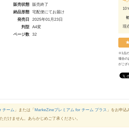
販売状態
販売終了
10
納品形態
宅配便にてお届け
発売日
2025年01月23日
現
判型
A4変
ページ数
32
※1点
場合の
がござ
or チーム
」または「
MarkeZineプレミアム for チーム プラス
」をお申込
ただけません。あらかじめご了承ください。