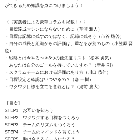
ができるため知識を身につけましょう！
〈〈実践者による豪華コラムも掲載！〉〉
・目標達成マシンにならないために（芹澤 雅人）
・目標は記憶に残すのではなく、記録に残そう（市谷 聡啓）
・自分の成長と組織からの評価は、重なるが別のもの（小笠原 晋
也）
・戦略とは今やるべき3つの優先度リスト（松本 勇気）
・あなたは自分のゴールを持っていますか？（新井 剛）
・スクラムチームにおける評価のあり方（川口 恭伸）
・目標設定と確認はいつやるの？（森 一樹）
・ワクワク目標を立てる意義とは？（湯前 慶大）
【目次】
STEP1 お互いを知ろう
STEP2 ワクワクする目標をつくろう
STEP3 チームのリズムをつくろう
STEP4 チームのマインドを育てよう
STEP5 助け合えるチームになろう