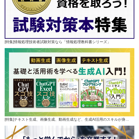
[特集]情報処理技術者試験対策なら「情報処理教科書シリーズ」
[特集]テキスト生成、画像生成、動画生成など、生成AI活用のスキルが身…