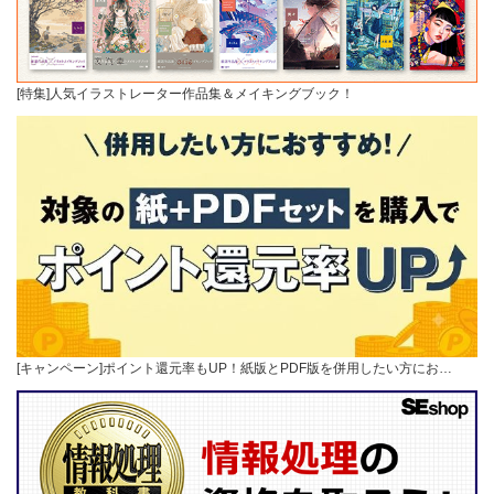
[特集]人気イラストレーター作品集＆メイキングブック！
[キャンペーン]ポイント還元率もUP！紙版とPDF版を併用したい方にお…