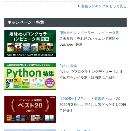
書籍ランキングをもっと見る
キャンペーン・特集
翔泳社のロングセラーコンピュータ書
名著多数！売れ筋のハイエンド書籍を
SEshopが厳選
Python特集
Pythonでプログラミングデビュー！おす
すめ本をレベル別・目的別にご紹介
【2025年】SEshop人気書籍 ベスト20
2025年SEshopで特に人気だった本を20冊
ご紹介！