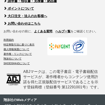
請求書・領収書・見積書・納品書
ポイントについて
大口注文・法人のお客様へ
お問い合わせはこちら
お問い合わせの前に、
よくある質問
、
ヘルプ一覧
をご確認ください。
利用規約
特定商取引法に基づく表示
個人情報保護について
著作権・リンクについて
翔泳社について
SHOEISHA iDについて
ABJマークは、この電子書店・電子書籍配信
サービスが、著作権者からコンテンツ使用許
諾を得た正規版配信サービスであることを示
す登録商標（登録番号 第12291001号）です。
翔泳社のWebメディア