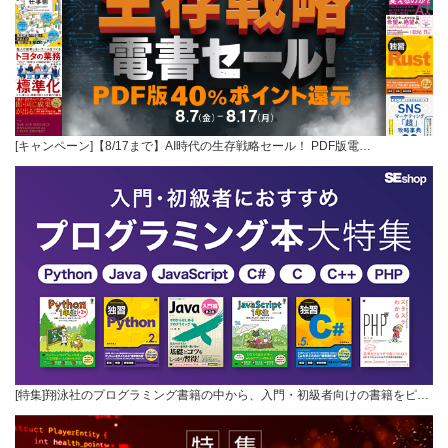
[キャンペーン]【8/17まで】AI時代の生存戦略セール！ PDF版電…
[特集]翔泳社のプログラミング書籍の中から、入門・初級者向けの書籍をピ…