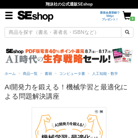
翔泳社の公式通販SEshop
新規会員登録で
500pt
0
プレゼント！
ホーム
商品一覧
書籍
コンピュータ書
人工知能・数学
AI開発力を鍛える！機械学習と最適化に
よる問題解決講座