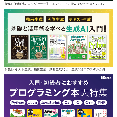
[特集]【翔泳社のロングセラー】ITエンジニアに読んでいただきたいコン…
[特集]テキスト生成、画像生成、動画生成など、生成AI活用のスキルが身…