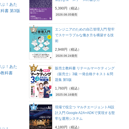
て学ぶ！あた
5,390円（税込）
科書 第3版
2026.08.05発売
エンジニアのための自己管理入門 堅牢
でスケーラブルな働き方を構築する技
術
2,948円（税込）
2026.06.24発売
て学ぶ！あた
販売士教科書 リテールマーケティング
の教科書
（販売士）3級 一発合格テキスト＆問
題集 第5版
1,760円（税込）
2025.06.16発売
現場で役立つ マルチエージェントAI設
計入門 Google A2A×ADKで実現する堅
牢な運用システム
4,180円（税込）
学ぶ！