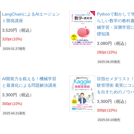
LangChainによるAIエージェン
Pythonで動かし
ト開発講座
らしい数学の教科書 
械学習・深層学習
3,520円（税込）
礎知識
320pt (10%)
3,080円（税込）
2026.01.27発売
280pt (10%)
2025.06.05発売
AI開発力を鍛える！機械学習
目指せメダリスト！K
と最適化による問題解決講座
験管理術 着実にコ
を出すためのノウ
3,300円（税込）
3,300円（税込）
300pt (10%)
300pt (10%)
2025.04.21発売
2025.03.10発売