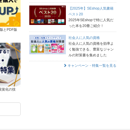
【2025年】SEshop人気書籍
ベスト20
2025年SEshopで特に人気だ
った本を20冊ご紹介！
版とPDF版
社会人に人気の資格
社会人に人気の資格を効率よ
く勉強できる、豊富なジャン
ルの対策書を集めました
キャンペーン・特集一覧を見る
視覚化の技