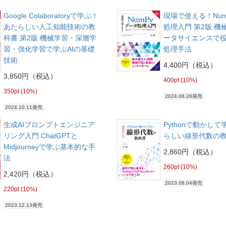
Google Colaboratoryで学ぶ！
現場で使える！Nu
あたらしい人工知能技術の教
処理入門 第2版 機
科書 第2版 機械学習・深層学
ータサイエンスで
習・強化学習で学ぶAIの基礎
処理手法
技術
4,400円（税込）
3,850円（税込）
400pt (10%)
350pt (10%)
2024.08.26発売
2024.10.11発売
生成AIプロンプトエンジニア
Pythonで動かし
リング入門 ChatGPTと
らしい線形代数の
Midjourneyで学ぶ基本的な手
2,860円（税込）
法
260pt (10%)
2,420円（税込）
2023.08.04発売
220pt (10%)
2023.12.13発売