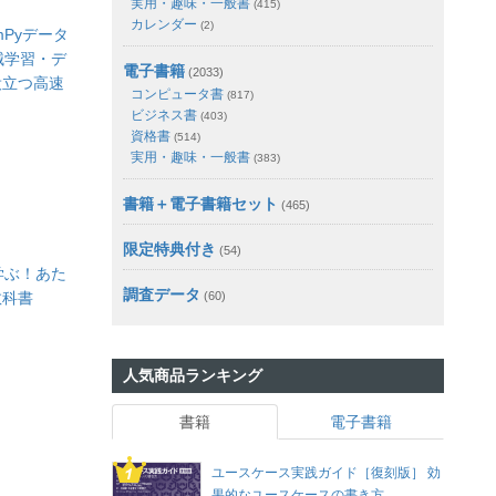
実用・趣味・一般書
(415)
カレンダー
(2)
mPyデータ
械学習・デ
電子書籍
(2033)
役立つ高速
コンピュータ書
(817)
ビジネス書
(403)
資格書
(514)
実用・趣味・一般書
(383)
書籍＋電子書籍セット
(465)
限定特典付き
(54)
て学ぶ！あた
調査データ
教科書
(60)
人気商品ランキング
書籍
電子書籍
ユースケース実践ガイド［復刻版］ 効
果的なユースケースの書き方