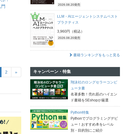
2026.08.20発売
入門
LLM・AIエージェントシステムベスト
プラクティス
3,960円（税込）
2026.08.20発売
書籍ランキングをもっと見る
キャンペーン・特集
2
»
翔泳社のロングセラーコンピ
ュータ書
名著多数！売れ筋のハイエン
ド書籍をSEshopが厳選
Python特集
Pythonでプログラミングデビ
ュー！おすすめ本をレベル
別・目的別にご紹介