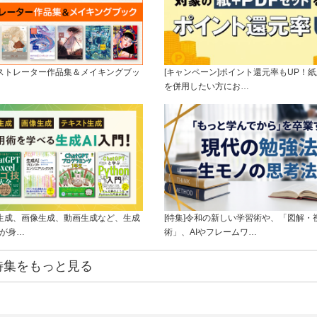
ラストレーター作品集＆メイキングブッ
[キャンペーン]ポイント還元率もUP！紙
を併用したい方にお…
ト生成、画像生成、動画生成など、生成
[特集]令和の新しい学習術や、「図解・
ルが身…
術」、AIやフレームワ…
特集をもっと見る