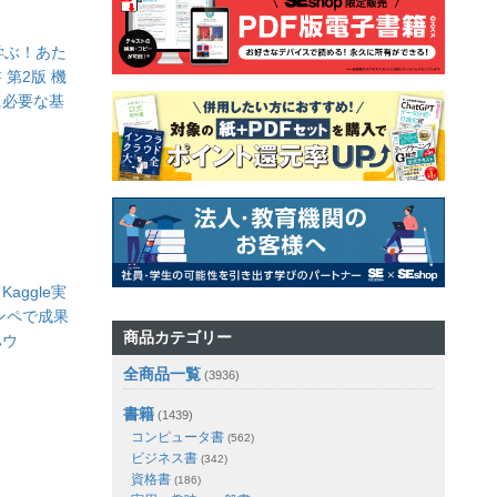
て学ぶ！あた
第2版 機
に必要な基
aggle実
ンペで成果
商品カテゴリー
ハウ
全商品一覧
(3936)
書籍
(1439)
コンピュータ書
(562)
ビジネス書
(342)
資格書
(186)