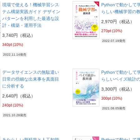
現場で使える！機械学習シス
Pythonで動かし
テム構築実践ガイド デザイン
らしい機械学習の教
パターンを利用した最適な設
2,970円（税込）
計・構築・運用手法
270pt (10%)
3,740円（税込）
2022.07.19発売
340pt (10%)
2022.11.14発売
データサイエンスの無駄遣い
Pythonで動かし
日常の些細な出来事を真面目
らしいベイズ統計
に分析する
3,300円（税込）
2,640円（税込）
300pt (10%)
240pt (10%)
2021.08.05発売
2021.10.28発売
あたらしい脳科学と人工知能
Pythonで動かして