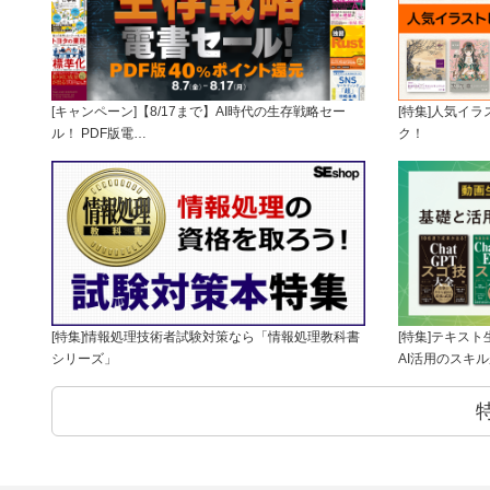
[キャンペーン]【8/17まで】AI時代の生存戦略セー
[特集]人気イ
ル！ PDF版電…
ク！
[特集]情報処理技術者試験対策なら「情報処理教科書
[特集]テキス
シリーズ」
AI活用のスキ