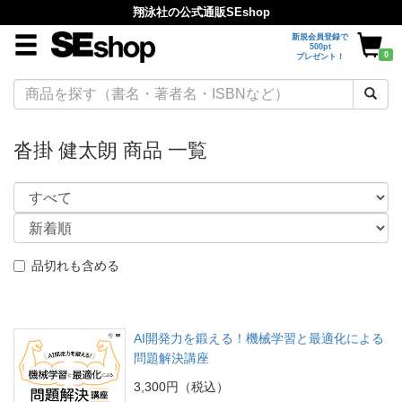
翔泳社の公式通販SEshop
新規会員登録で
500pt
0
プレゼント！
沓掛 健太朗 商品 一覧
品切れも含める
AI開発力を鍛える！機械学習と最適化による
問題解決講座
3,300円（税込）