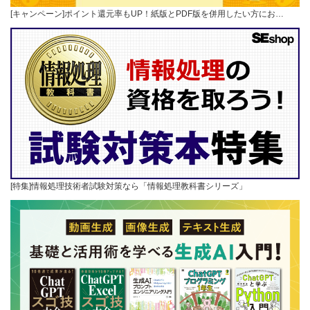
[キャンペーン]ポイント還元率もUP！紙版とPDF版を併用したい方にお…
[特集]情報処理技術者試験対策なら「情報処理教科書シリーズ」