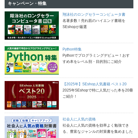
キャンペーン・特集
翔泳社のロングセラーコンピュータ書
名著多数！売れ筋のハイエンド書籍を
SEshopが厳選
Python特集
Pythonでプログラミングデビュー！おす
すめ本をレベル別・目的別にご紹介
【2025年】SEshop人気書籍 ベスト20
2025年SEshopで特に人気だった本を20冊
ご紹介！
社会人に人気の資格
社会人に人気の資格を効率よく勉強でき
る、豊富なジャンルの対策書を集めました