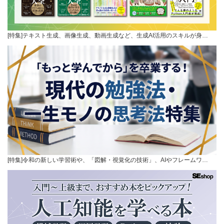
[特集]テキスト生成、画像生成、動画生成など、生成AI活用のスキルが身…
[特集]令和の新しい学習術や、「図解・視覚化の技術」、AIやフレームワ…