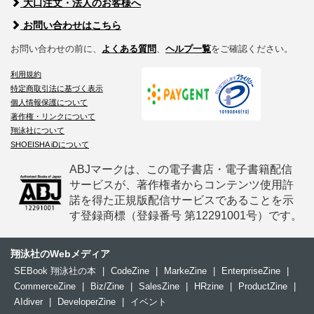
大口注文・法人のお客様へ
お問い合わせはこちら
お問い合わせの前に、
よくある質問
、
ヘルプ一覧
をご確認ください。
利用規約
特定商取引法に基づく表示
個人情報保護について
著作権・リンクについて
翔泳社について
SHOEISHA iDについて
ABJマークは、この電子書店・電子書籍配信
サービスが、著作権者からコンテンツ使用許
諾を得た正規版配信サービスであることを示
す登録商標（登録番号 第12291001号）です。
翔泳社のWebメディア
SEBook 翔泳社の本
|
CodeZine
|
MarkeZine
|
EnterpriseZine
|
CommerceZine
|
Biz/Zine
|
SalesZine
|
HRzine
|
ProductZine
|
AIdiver
|
DeveloperZine
|
イベント