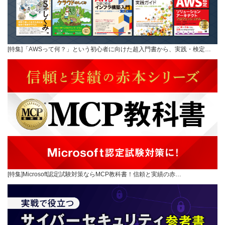
[特集]「AWSって何？」という初心者に向けた超入門書から、実践・検定…
[特集]Microsoft認定試験対策ならMCP教科書！信頼と実績の赤…