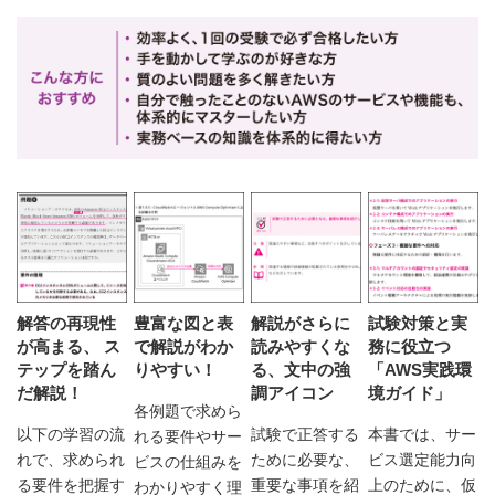
解答の再現性
豊富な図と表
解説がさらに
試験対策と実
が高まる、 ス
で解説がわか
読みやすくな
務に役立つ
テップを踏ん
りやすい！
る、文中の強
「AWS実践環
だ解説！
調アイコン
境ガイド」
各例題で求めら
以下の学習の流
試験で正答する
本書では、サー
れる要件やサー
れで、求められ
ために必要な、
ビス選定能力向
ビスの仕組みを
る要件を把握す
重要な事項を紹
上のために、仮
わかりやすく理