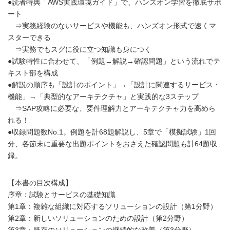
●読者特典「AWS実践環境ガイド」で、ハンズオン学習を徹底サポ
ート
⇒実務経験のないサービスや機能も、ハンズオン形式で速くマ
スターできる
⇒実務でもスグに役に立つ知識も身につく
●試験特性に合わせて、「例題→解説→確認問題」という流れでテ
キスト部を構成
●解説の順序も「設計のポイント」→「設計に関連するサービス・
機能」→「典型的なアーキテクチャ」と実践的な3ステップ
⇒SAP攻略に必要な、要件理解力とアーキテクチャ力を高めら
れる！
●収録問題数No.1。例題を計68題解説し、5章で「模擬試験」1回
分、各節末に重要な出題ポイントをおさえた確認問題も計64題収
録。
【本書の目次構成】
序章：試験とサービスの基礎知識
第1章：複雑な組織に対応するソリューションの設計（第1分野）
第2章：新しいソリューションのための設計（第2分野）
第3章：既存のソリューションの継続的な改善（第3分野）