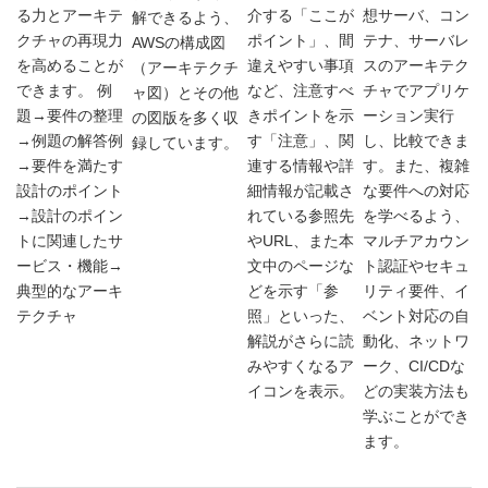
る力とアーキテ
介する「ここが
想サーバ、コン
解できるよう、
クチャの再現力
ポイント」、間
テナ、サーバレ
AWSの構成図
を高めることが
違えやすい事項
スのアーキテク
（アーキテクチ
できます。 例
など、注意すべ
チャでアプリケ
ャ図）とその他
題→要件の整理
きポイントを示
ーション実行
の図版を多く収
→例題の解答例
す「注意」、関
し、比較できま
録しています。
→要件を満たす
連する情報や詳
す。また、複雑
設計のポイント
細情報が記載さ
な要件への対応
→設計のポイン
れている参照先
を学べるよう、
トに関連したサ
やURL、また本
マルチアカウン
ービス・機能→
文中のページな
ト認証やセキュ
典型的なアーキ
どを示す「参
リティ要件、イ
テクチャ
照」といった、
ベント対応の自
解説がさらに読
動化、ネットワ
みやすくなるア
ーク、CI/CDな
イコンを表示。
どの実装方法も
学ぶことができ
ます。