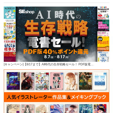
[キャンペーン]【8/17まで】AI時代の生存戦略セール！ PDF版電…