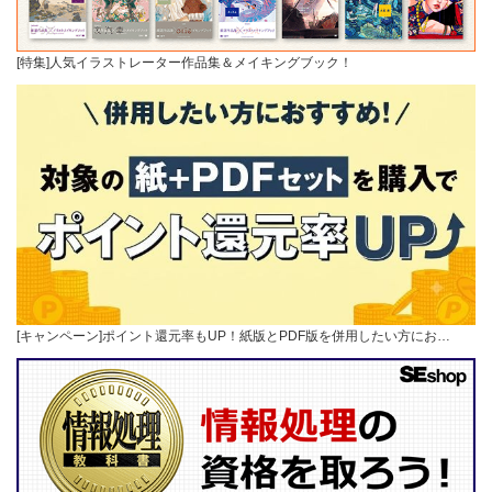
[特集]人気イラストレーター作品集＆メイキングブック！
[キャンペーン]ポイント還元率もUP！紙版とPDF版を併用したい方にお…