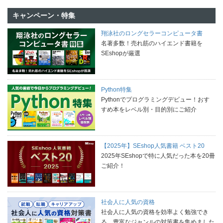
キャンペーン・特集
翔泳社のロングセラーコンピュータ書
名著多数！売れ筋のハイエンド書籍を
SEshopが厳選
Python特集
Pythonでプログラミングデビュー！おす
すめ本をレベル別・目的別にご紹介
【2025年】SEshop人気書籍 ベスト20
2025年SEshopで特に人気だった本を20冊
ご紹介！
社会人に人気の資格
社会人に人気の資格を効率よく勉強でき
る、豊富なジャンルの対策書を集めました