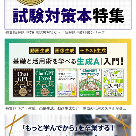
[特集]情報処理技術者試験対策なら「情報処理教科書シリーズ」
[特集]テキスト生成、画像生成、動画生成など、生成AI活用のスキルが身…