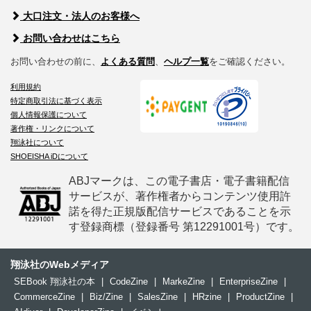
大口注文・法人のお客様へ
お問い合わせはこちら
お問い合わせの前に、
よくある質問
、
ヘルプ一覧
をご確認ください。
利用規約
特定商取引法に基づく表示
個人情報保護について
著作権・リンクについて
翔泳社について
SHOEISHA iDについて
ABJマークは、この電子書店・電子書籍配信
サービスが、著作権者からコンテンツ使用許
諾を得た正規版配信サービスであることを示
す登録商標（登録番号 第12291001号）です。
翔泳社のWebメディア
SEBook 翔泳社の本
|
CodeZine
|
MarkeZine
|
EnterpriseZine
|
CommerceZine
|
Biz/Zine
|
SalesZine
|
HRzine
|
ProductZine
|