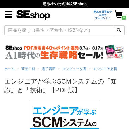
翔泳社の公式通販SEshop
新規会員登録で
500pt
0
プレゼント！
ホーム
商品一覧
電子書籍
コンピュータ書
エンジニア必携
エンジニアが学ぶSCMシステムの「知
識」と「技術」【PDF版】