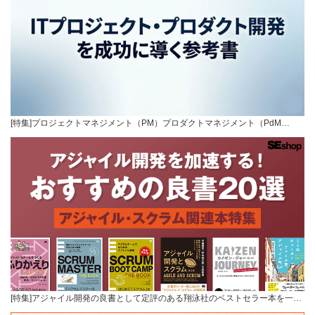
[特集]プロジェクトマネジメント（PM）プロダクトマネジメント（PdM…
[特集]アジャイル開発の良書として定評のある翔泳社のベストセラー本を一…