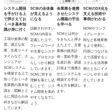
システム開発
SCMの全体像
各業務を連携
SCMのDX化を
を手がける上
が見えるよう
させたシステ
支える技術や
で押さえてお
になる
ム構築の手法
事例がわかる
くべき基本知
を学べる
誤解されやすい
MDMやコンフ
識が身に付く
SCMとは何か
SCMの内容を
ィグレーター、
工場や倉庫の配
をきちんと押さ
定義した上で、
BIなど各種業務
置、適正な在
えた上で、主要
フレームワーク
をより便利に、
庫、生産リード
業務の販売計
や主要なシステ
円滑につなげる
タイムなど、エ
画・需給予測・
ム、プロセスか
上で活躍するシ
ンジニアが
生産計画・調達
らしっかり解説
ステムを活用事
SCMシステム
計画まで連携さ
していきます。
例とともにイメ
を構築する上で
せたシステムを
SCMに対する
ージしやすく紹
知っておくべき
構築する手法・
理解を落とし込
介していきま
各業務の基本知
考え方を解説し
むことで、シス
す。
識を、図解とと
ます。
テム開発を進め
もに用語もかみ
やすくなるでし
砕きながら解説
ょう。
しています。