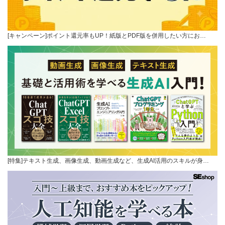
[キャンペーン]ポイント還元率もUP！紙版とPDF版を併用したい方にお…
[特集]テキスト生成、画像生成、動画生成など、生成AI活用のスキルが身…