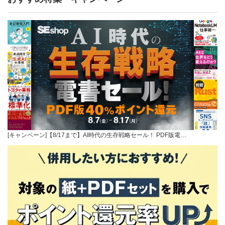
[キャンペーン]【8/17まで】AI時代の生存戦略セール！ PDF版電…