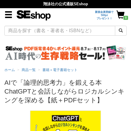
翔泳社の公式通販SEshop
新規会員登録で
500pt
0
プレゼント！
ホーム
商品一覧
書籍＋電子書籍セット
AIで「論理的思考力」を鍛える本
ChatGPTと会話しながらロジカルシンキ
ングを深める【紙＋PDFセット】