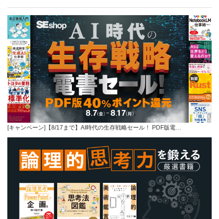
[キャンペーン]【8/17まで】AI時代の生存戦略セール！ PDF版電…