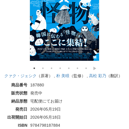
クァク・ジェシク
（原著） ,
朴 美暻
（監修） ,
高松 彩乃
（翻訳）
商品番号
187880
販売状態
発売中
納品形態
宅配便にてお届け
発売日
2026年05月19日
出荷開始日
2026年05月18日
ISBN
9784798187884