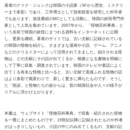
著者のクァク・ジェシクは韓国の小説家（SFから歴史、ミステリ
ーまで多彩）であり、工学博士として技術政策を研究した科学者
でもあります。放送番組のMCとしても活動し、韓国の妖怪専門作
家として人気を集めています。2007年から、「怪物百科事典」と
いう名前で韓国の妖怪にまつわる資料をインターネットに公開
し、更新を継続。著者のサイトでは、古い文献に記録されている
の韓国の怪物を紹介し、さまざまな漫画や小説、ゲーム、アニメ
などのクリエイターによって活用されてきました。紹介される怪
物は、どの文献にその話が出てくるか、根拠となる書物を明確に
して丁寧に収集・調査されています。韓国のテレビや童話によく
出てくる有名な怪物と比べると、古い文献で直接ふれる怪物の話
はより多彩で風変わりで、新しく驚きに満ちたものです。そうし
た「怪談」と怪物たちの姿からは、昔の韓国社会や人々の様子が
リアルに浮かび上がります。
本書は、ウェブサイト「怪物百科事典」で収集・紹介された怪物
を一冊にまとめたものです。19世紀以降に記録されたものや作者
がはっきりしないもの、小説の中にのみ出てくるもの、文献の記