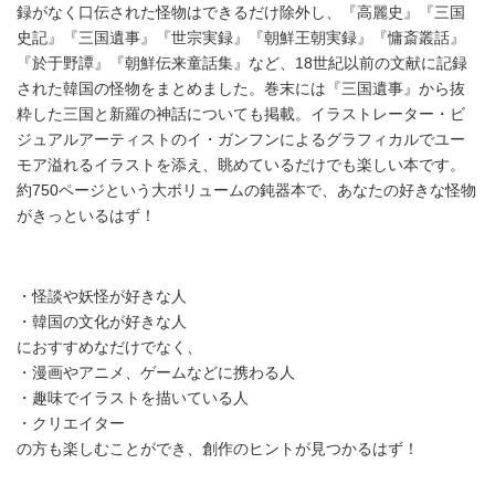
録がなく口伝された怪物はできるだけ除外し、『高麗史』『三国
史記』『三国遺事』『世宗実録』『朝鮮王朝実録』『慵斎叢話』
『於于野譚』『朝鮮伝来童話集』など、18世紀以前の文献に記録
された韓国の怪物をまとめました。巻末には『三国遺事』から抜
粋した三国と新羅の神話についても掲載。イラストレーター・ビ
ジュアルアーティストのイ・ガンフンによるグラフィカルでユー
モア溢れるイラストを添え、眺めているだけでも楽しい本です。
約750ページという大ボリュームの鈍器本で、あなたの好きな怪物
がきっといるはず！
・怪談や妖怪が好きな人
・韓国の文化が好きな人
におすすめなだけでなく、
・漫画やアニメ、ゲームなどに携わる人
・趣味でイラストを描いている人
・クリエイター
の方も楽しむことができ、創作のヒントが見つかるはず！