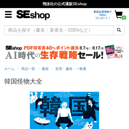
翔泳社の公式通販SEshop
新規会員登録で
500pt
0
プレゼント！
ホーム
商品一覧
書籍
実用・趣味・一般書
韓国怪物大全