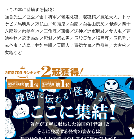
〈この本に登場する怪物〉
強首先生／巨蚕／金甲将軍／老嫗化狐／老狐精／鹿足夫人／トッ
ケビ／馬明鳥／万仏山／無頭鬼／白龍／白岳山夜叉／似鱗／四十
八龍船／散髪至地／三角鹿／束毒／送神／巡軍府君／食人虫／蓮
池神物／恋妻為蛇／厭魅／紫衣男／長股長角／張両耳／長尾兎／
赤色虫／赤烏／井如牛吼／天雨人／青裙女鬼／呑舟魚／太古松／
玄亀など