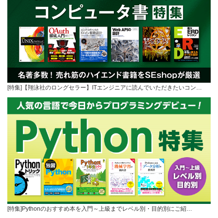
[特集]【翔泳社のロングセラー】ITエンジニアに読んでいただきたいコン…
[特集]Pythonのおすすめ本を入門～上級までレベル別・目的別にご紹…