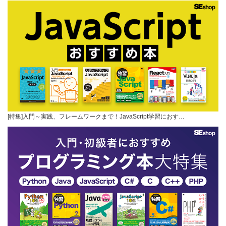
[特集]入門～実践、フレームワークまで！JavaScript学習におす…