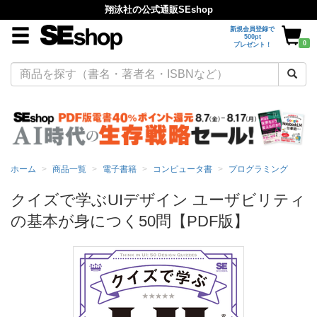
翔泳社の公式通販SEshop
新規会員登録で
500pt
0
プレゼント！
ホーム
商品一覧
電子書籍
コンピュータ書
プログラミング
クイズで学ぶUIデザイン ユーザビリティ
の基本が身につく50問【PDF版】