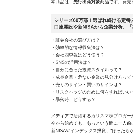
本商品は、
先行出荷対象商品
です。発売日
シリーズ60万部！選ばれ続ける定番
口座開設や新NISAから企業分析、
・証券会社の選び方は？
・効率的な情報収集法は？
・会社四季報はどう使う？
・SNSの活用法は？
・自分に合った投資スタイルって？
・成長企業・危ない企業の見分け方って
・売りのサイン・買いのサインは？
・リスクヘッジのために何をすればいい
・暴落時、どうする？
メディアで活躍するカリスマ株ブロガー
今から始めても、あっという間に一人前
新NISAやインデックス投資、“ほった