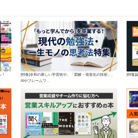
ル！
[特集]令和の新しい学習術や、「図解・視覚化の技術」、
[特集
AIやフレームワ…