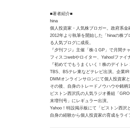
■著者紹介■
hina
個人投資家・人気株ブロガー。政府系金
2012年より執筆を開始した「hina
る人気ブログに成長。
『夕刊フジ』主催「株-1 GP」で月間チ
フィスコwebやロイター、Yahoo!フ
『初めてでもうまくいく！株のデイトレ 14
TBS、BSテレ東などテレビ出演。企業
DMМオンラインサロンにて個人投資家
その後、自身のトレードノウハウや銘柄選
ピストン西沢氏の人気ラジオ番組「GROOV
末増刊号」にレギュラー出演。
Yahoo！特設掲示板にて「ピストン西沢と
自身の経験から個人投資家の育成をライ