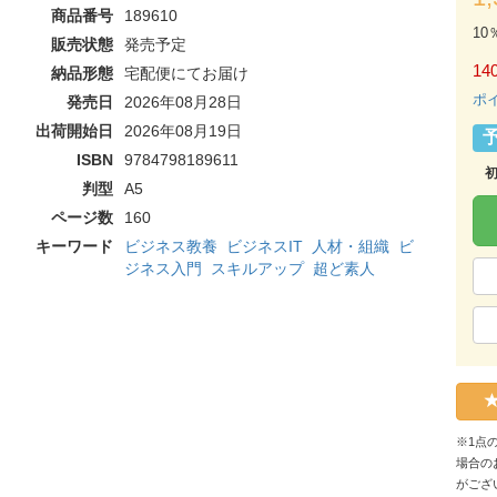
商品番号
189610
10
販売状態
発売予定
140
納品形態
宅配便にてお届け
ポ
発売日
2026年08月28日
出荷開始日
2026年08月19日
ISBN
9784798189611
判型
A5
ページ数
160
キーワード
ビジネス教養
ビジネスIT
人材・組織
ビ
ジネス入門
スキルアップ
超ど素人
※1点
場合の
がござ