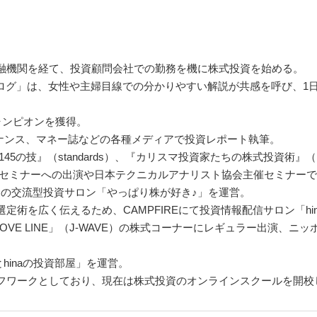
融機関を経て、投資顧問会社での勤務を機に株式投資を始める。
の株ブログ」は、女性や主婦目線での分かりやすい解説が共感を呼び、
ャンピオンを獲得。
ァイナンス、マネー誌などの各種メディアで投資レポート執筆。
5の技』（standards）、『カリスマ投資家たちの株式投資術』（
IRセミナーへの出演や日本テクニカルアナリスト協会主催セミナー
との交流型投資サロン「やっぱり株が好き♪」を運営。
定術を広く伝えるため、CAMPFIREにて投資情報配信サロン「h
E LINE」（J-WAVE）の株式コーナーにレギュラー出演、ニッポ
hinaの投資部屋」を運営。
フワークとしており、現在は株式投資のオンラインスクールを開校