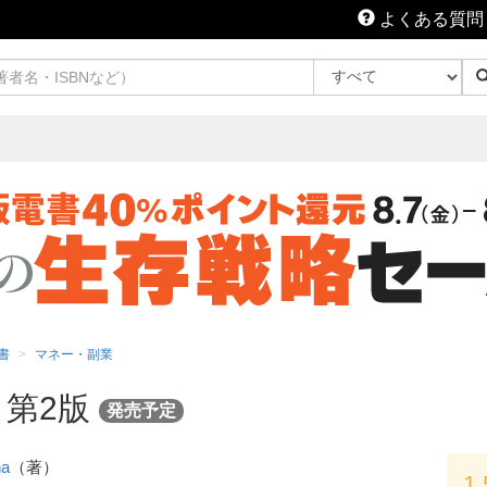
よくある質問
書
マネー・副業
 第2版
発売予定
na
（著）
1