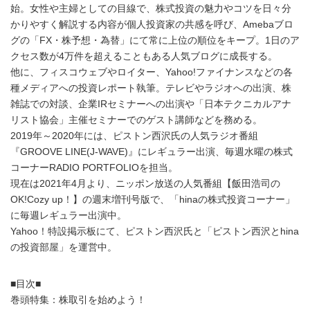
始。女性や主婦としての目線で、株式投資の魅力やコツを日々分
かりやすく解説する内容が個人投資家の共感を呼び、Amebaブロ
グの「FX・株予想・為替」にて常に上位の順位をキープ。1日のア
クセス数が4万件を超えることもある人気ブログに成長する。
他に、フィスコウェブやロイター、Yahoo!ファイナンスなどの各
種メディアへの投資レポート執筆。テレビやラジオへの出演、株
雑誌での対談、企業IRセミナーへの出演や「日本テクニカルアナ
リスト協会」主催セミナーでのゲスト講師などを務める。
2019年～2020年には、ピストン西沢氏の人気ラジオ番組
『GROOVE LINE(J-WAVE)』にレギュラー出演、毎週水曜の株式
コーナーRADIO PORTFOLIOを担当。
現在は2021年4月より、ニッポン放送の人気番組【飯田浩司の
OK!Cozy up！】の週末増刊号版で、「hinaの株式投資コーナー」
に毎週レギュラー出演中。
Yahoo！特設掲示板にて、ピストン西沢氏と「ピストン西沢とhina
の投資部屋」を運営中。
■目次■
巻頭特集：株取引を始めよう！