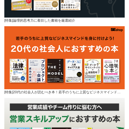
[特集]論理的思考力に着目した書籍を厳選紹介
[特集]20代の社会人が読むべき本！若手のうちに上質なビジネスマインド…