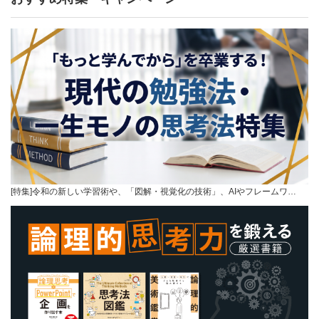
[特集]令和の新しい学習術や、「図解・視覚化の技術」、AIやフレームワ…