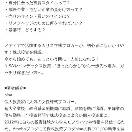
・自分に合った投資スタイルって？
・成長企業・危ない企業の見分け方って？
・売りのサイン・買いのサインは？
・リスクヘッジのために何をすればいい？
・暴落時、どうする？
メディアで活躍するカリスマ株ブロガーが、初心者にもわかりや
すく株式投資を解説。
今から始めても、あっという間に一人前になれる！
NISAやインデックス投資、“ほったらかし”から一歩先へ進み、ガ
ッチリ稼ぎたい方へ。
■著者紹介■
hina
個人投資家に人気の女性株式ブロガー。
短大卒業後、政府系金融機関に就職、結婚を機に退職。主婦業の
傍ら勤務した投資顧問で株式投資に出会い個人投資家に。
2012年に自らの投資経験から学んだノウハウや情報を発信するた
め、Amebaブログにて株式投資ブログhinaの株ブログの執筆を開