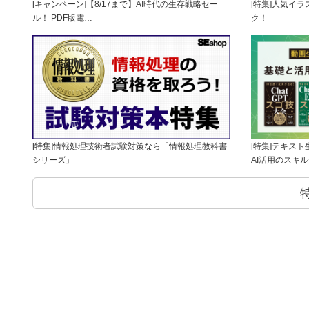
[キャンペーン]【8/17まで】AI時代の生存戦略セー
[特集]人気イ
ル！ PDF版電…
ク！
[特集]情報処理技術者試験対策なら「情報処理教科書
[特集]テキス
シリーズ」
AI活用のスキ