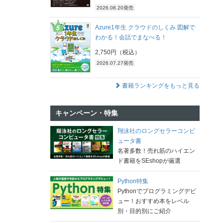
2026.08.20発売
Azure1年生 クラウドのしくみ 図解で
わかる！会話でまなべる！
2,750円（税込）
2026.07.27発売
書籍ランキングをもっと見る
キャンペーン・特集
翔泳社のロングセラーコンピ
ュータ書
名著多数！売れ筋のハイエン
ド書籍をSEshopが厳選
Python特集
Pythonでプログラミングデビ
ュー！おすすめ本をレベル
別・目的別にご紹介