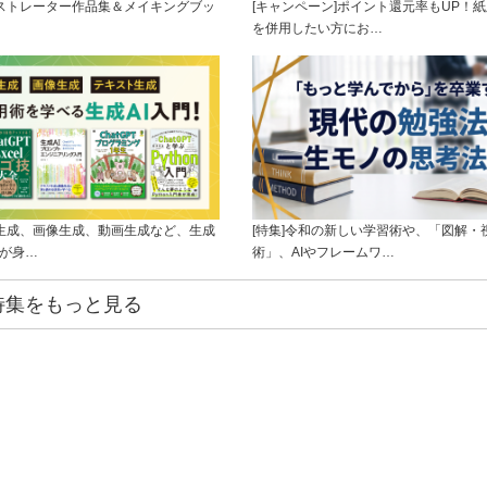
ラストレーター作品集＆メイキングブッ
[キャンペーン]ポイント還元率もUP！紙
を併用したい方にお…
ト生成、画像生成、動画生成など、生成
[特集]令和の新しい学習術や、「図解・
ルが身…
術」、AIやフレームワ…
特集をもっと見る