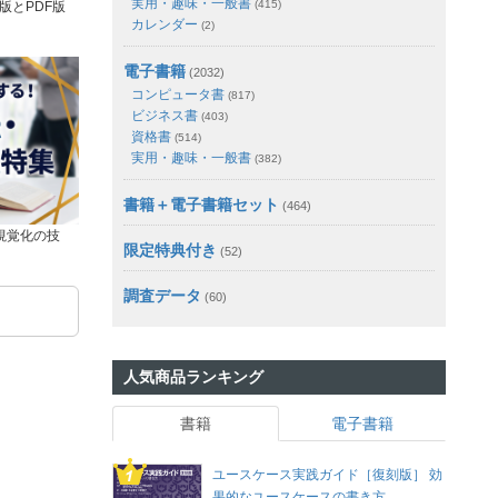
実用・趣味・一般書
(415)
版とPDF版
カレンダー
(2)
電子書籍
(2032)
コンピュータ書
(817)
ビジネス書
(403)
資格書
(514)
実用・趣味・一般書
(382)
書籍＋電子書籍セット
(464)
視覚化の技
限定特典付き
(52)
調査データ
(60)
人気商品ランキング
書籍
電子書籍
ユースケース実践ガイド［復刻版］ 効
果的なユースケースの書き方