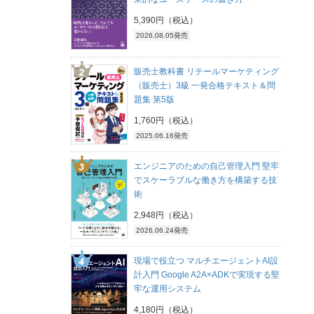
5,390円（税込）
2026.08.05発売
販売士教科書 リテールマーケティング
（販売士）3級 一発合格テキスト＆問
題集 第5版
1,760円（税込）
2025.06.16発売
エンジニアのための自己管理入門 堅牢
でスケーラブルな働き方を構築する技
術
2,948円（税込）
2026.06.24発売
現場で役立つ マルチエージェントAI設
計入門 Google A2A×ADKで実現する堅
牢な運用システム
4,180円（税込）