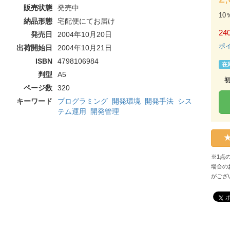
販売状態
発売中
10
納品形態
宅配便にてお届け
240
発売日
2004年10月20日
ポ
出荷開始日
2004年10月21日
ISBN
4798106984
在
判型
A5
ページ数
320
キーワード
プログラミング
開発環境
開発手法
シス
テム運用
開発管理
※1点
場合の
がござ