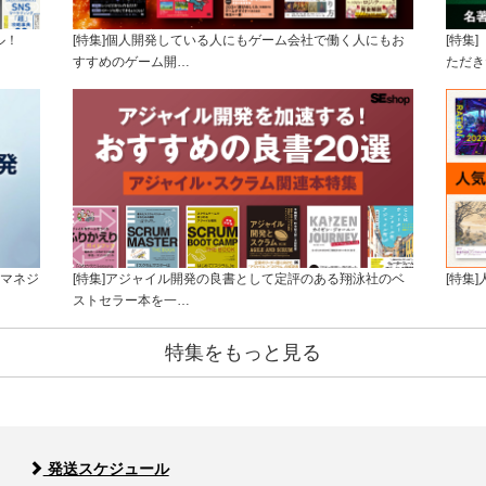
ル！
[特集]個人開発している人にもゲーム会社で働く人にもお
[特集
すすめのゲーム開…
ただき
トマネジ
[特集]アジャイル開発の良書として定評のある翔泳社のベ
[特集
ストセラー本を一…
特集をもっと見る
発送スケジュール