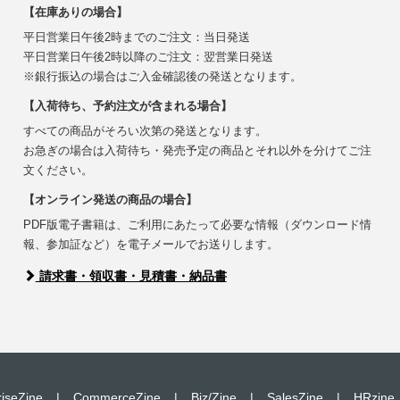
【在庫ありの場合】
平日営業日午後2時までのご注文：当日発送
平日営業日午後2時以降のご注文：翌営業日発送
※銀行振込の場合はご入金確認後の発送となります。
【入荷待ち、予約注文が含まれる場合】
すべての商品がそろい次第の発送となります。
お急ぎの場合は入荷待ち・発売予定の商品とそれ以外を分けてご注
文ください。
【オンライン発送の商品の場合】
PDF版電子書籍は、ご利用にあたって必要な情報（ダウンロード情
報、参加証など）を電子メールでお送りします。
請求書・領収書・見積書・納品書
riseZine
|
CommerceZine
|
Biz/Zine
|
SalesZine
|
HRzine