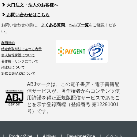
大口注文・法人のお客様へ
お問い合わせはこちら
お問い合わせの前に、
よくある質問
、
ヘルプ一覧
をご確認くださ
い。
利用規約
特定商取引法に基づく表示
個人情報保護について
著作権・リンクについて
翔泳社について
SHOEISHA iDについて
ABJマークは、この電子書店・電子書籍配
信サービスが、著作権者からコンテンツ使
用許諾を得た正規版配信サービスであるこ
とを示す登録商標（登録番号 第12291001
号）です。
|
ProductZine
|
AIdiver
|
DeveloperZine
|
イベント