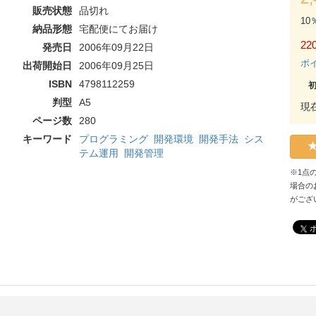
販売状態
品切れ
10
納品形態
宅配便にてお届け
220
発売日
2006年09月22日
ポ
出荷開始日
2006年09月25日
ISBN
4798112259
判型
A5
現
ページ数
280
キーワード
プログラミング
開発環境
開発手法
シス
テム運用
開発管理
※1点
場合の
がござ