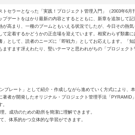
トセラーとなった「実践！プロジェクト管理入門」（2003年6月
ップデートをはかり最新の内容とするとともに、新章を追加して記
熱が高まり、一種のブームともいえる状況でしたが、今日その熱気
して定着するかどうかの正念場を迎えています。相変わらず類書に
書」として、読者のニーズに「即戦力」としてお応えします。「知
もますます冴えわたり、堅いテーマと思われがちの「プロジェクト
テンプレート」として紹介・作成しながら進めていく方式により、
著者が開発したオリジナル・プロジェクト管理手法「PYRAMID
す。
整理。成功のための勘所を簡潔に理解できます。
って、体系的かつ立体的な学習ができます。