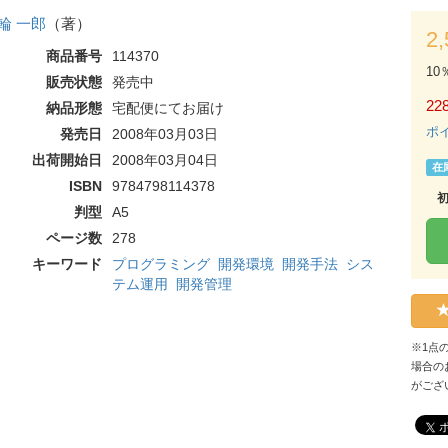
輪 一郎
（著）
2
商品番号
114370
10
販売状態
発売中
228
納品形態
宅配便にてお届け
ポ
発売日
2008年03月03日
出荷開始日
2008年03月04日
在
ISBN
9784798114378
判型
A5
ページ数
278
キーワード
プログラミング
開発環境
開発手法
シス
テム運用
開発管理
※1点
場合の
がござ