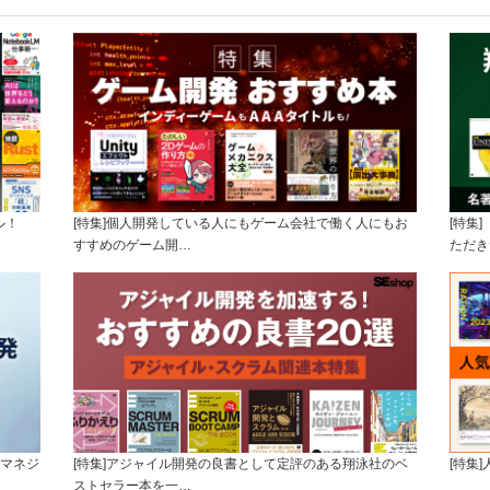
ル！
[特集]個人開発している人にもゲーム会社で働く人にもお
[特集
すすめのゲーム開…
ただき
トマネジ
[特集]アジャイル開発の良書として定評のある翔泳社のベ
[特集
ストセラー本を一…