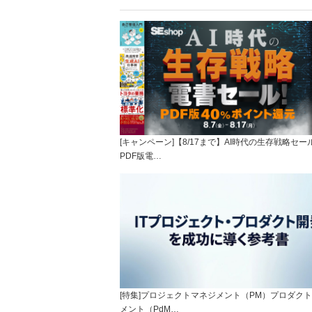
[キャンペーン]【8/17まで】AI時代の生存戦略セー
PDF版電…
[特集]プロジェクトマネジメント（PM）プロダク
メント（PdM…