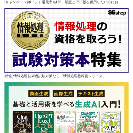
[キャンペーン]ポイント還元率もUP！紙版とPDF版を併用したい方にお…
[特集]情報処理技術者試験対策なら「情報処理教科書シリーズ」