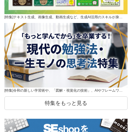
[特集]テキスト生成、画像生成、動画生成など、生成AI活用のスキルが身…
[特集]令和の新しい学習術や、「図解・視覚化の技術」、AIやフレームワ…
特集をもっと見る