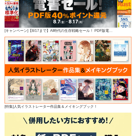
[キャンペーン]【8/17まで】AI時代の生存戦略セール！ PDF版電…
[特集]人気イラストレーター作品集＆メイキングブック！