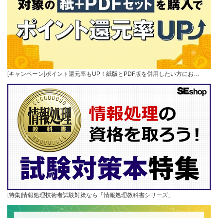
[キャンペーン]ポイント還元率もUP！紙版とPDF版を併用したい方にお…
[特集]情報処理技術者試験対策なら「情報処理教科書シリーズ」