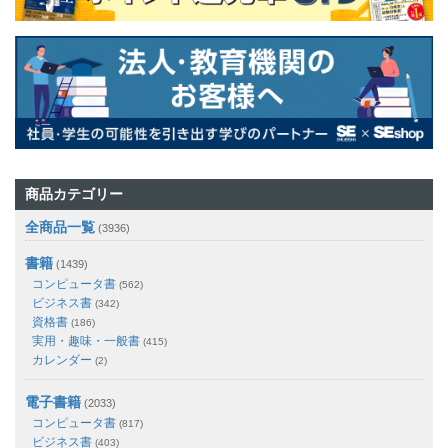
商品カテゴリー
全商品一覧
(3936)
書籍
(1439)
コンピュータ書
(562)
ビジネス書
(342)
資格書
(186)
実用・趣味・一般書
(415)
カレンダー
(2)
電子書籍
(2033)
コンピュータ書
(817)
ビジネス書
(403)