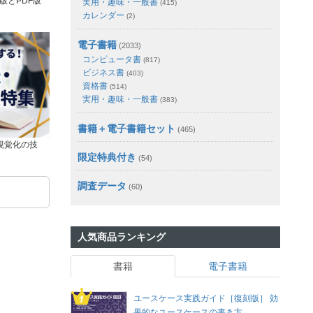
版とPDF版
実用・趣味・一般書
(415)
カレンダー
(2)
電子書籍
(2033)
コンピュータ書
(817)
ビジネス書
(403)
資格書
(514)
実用・趣味・一般書
(383)
書籍＋電子書籍セット
(465)
視覚化の技
限定特典付き
(54)
調査データ
(60)
人気商品ランキング
書籍
電子書籍
ユースケース実践ガイド［復刻版］ 効
果的なユースケースの書き方