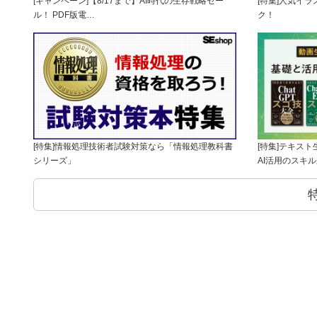
[キャンペーン]【8/17まで】AI時代の生存戦略セー
[特集]人気イ
ル！ PDF版電…
ク！
[特集]情報処理技術者試験対策なら「情報処理教科書
[特集]テキス
シリーズ」
AI活用のスキ