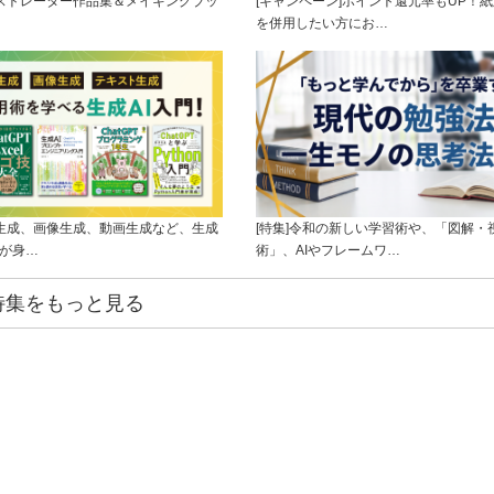
ラストレーター作品集＆メイキングブッ
[キャンペーン]ポイント還元率もUP！紙
を併用したい方にお…
ト生成、画像生成、動画生成など、生成
[特集]令和の新しい学習術や、「図解・
ルが身…
術」、AIやフレームワ…
特集をもっと見る