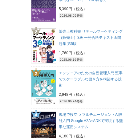
5,390円（税込）
2026.08.05発売
販売士教科書 リテールマーケティング
（販売士）3級 一発合格テキスト＆問
題集 第5版
1,760円（税込）
2025.06.16発売
エンジニアのための自己管理入門 堅牢
でスケーラブルな働き方を構築する技
術
2,948円（税込）
2026.06.24発売
現場で役立つ マルチエージェントAI設
計入門 Google A2A×ADKで実現する堅
牢な運用システム
4,180円（税込）