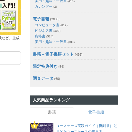
実用・趣味・一般書
(415)
カレンダー
(2)
電子書籍
(2033)
コンピュータ書
(817)
ビジネス書
(403)
資格書
(514)
成など、生成
実用・趣味・一般書
(383)
書籍＋電子書籍セット
(465)
限定特典付き
(54)
調査データ
(60)
人気商品ランキング
書籍
電子書籍
ユースケース実践ガイド［復刻版］ 効
果的なユースケースの書き方