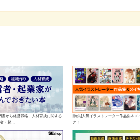
入門書から経営戦略、人材育成に関する
[特集]人気イラストレーター作品集＆メ
者・起…
ク！