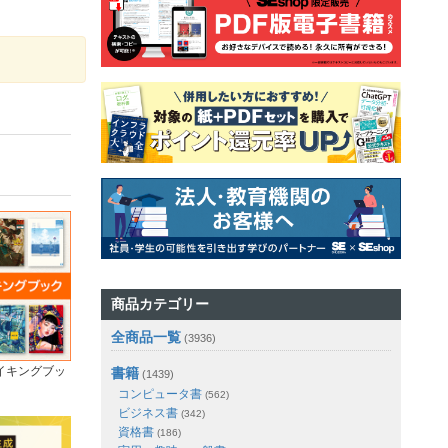
商品カテゴリー
全商品一覧
(3936)
イキングブッ
書籍
(1439)
コンピュータ書
(562)
ビジネス書
(342)
資格書
(186)