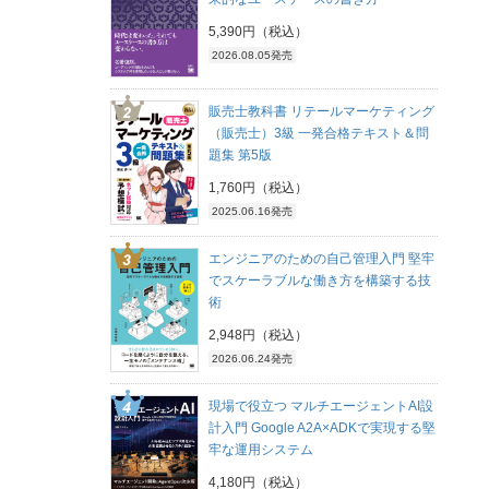
5,390円（税込）
2026.08.05発売
販売士教科書 リテールマーケティング
（販売士）3級 一発合格テキスト＆問
題集 第5版
1,760円（税込）
2025.06.16発売
エンジニアのための自己管理入門 堅牢
でスケーラブルな働き方を構築する技
術
2,948円（税込）
2026.06.24発売
現場で役立つ マルチエージェントAI設
計入門 Google A2A×ADKで実現する堅
牢な運用システム
4,180円（税込）