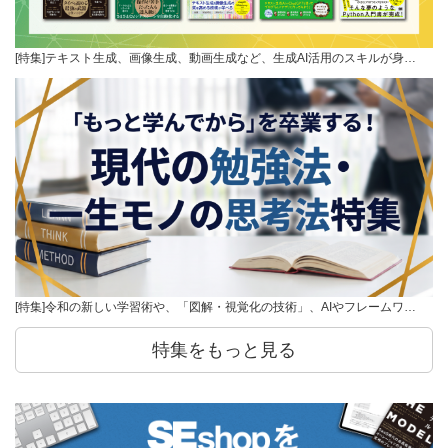
[特集]テキスト生成、画像生成、動画生成など、生成AI活用のスキルが身…
[特集]令和の新しい学習術や、「図解・視覚化の技術」、AIやフレームワ…
特集をもっと見る