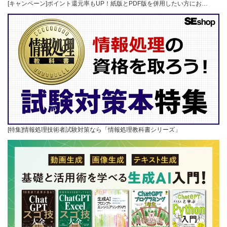
[キャンペーン]ポイント還元率もUP！紙版とPDF版を併用したい方にお…
[特集]情報処理技術者試験対策なら「情報処理教科書シリーズ」