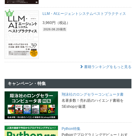
LLM・AIエージェントシステムベストプラクティス
3,960円（税込）
2026.08.20発売
書籍ランキングをもっと見る
キャンペーン・特集
翔泳社のロングセラーコンピュータ書
名著多数！売れ筋のハイエンド書籍を
SEshopが厳選
Python特集
Pythonでプログラミングデビュー！おす