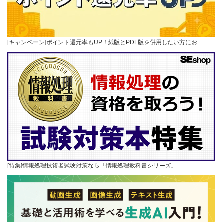
[キャンペーン]ポイント還元率もUP！紙版とPDF版を併用したい方にお…
[特集]情報処理技術者試験対策なら「情報処理教科書シリーズ」