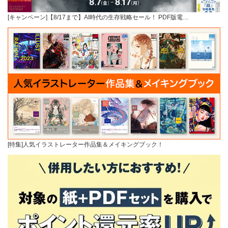
[キャンペーン]【8/17まで】AI時代の生存戦略セール！ PDF版電…
[特集]人気イラストレーター作品集＆メイキングブック！