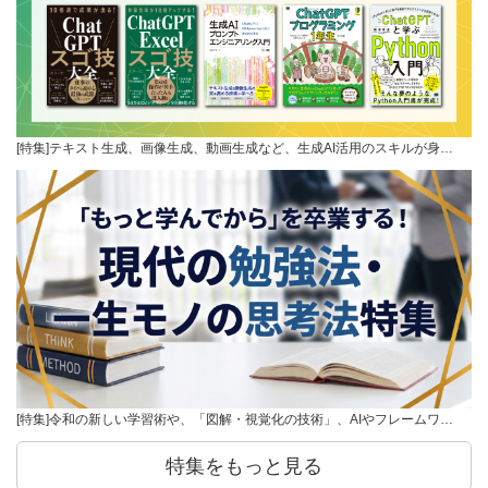
[特集]テキスト生成、画像生成、動画生成など、生成AI活用のスキルが身…
[特集]令和の新しい学習術や、「図解・視覚化の技術」、AIやフレームワ…
特集をもっと見る