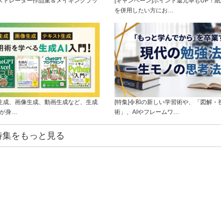
ラストレーター作品集＆メイキングブッ
[キャンペーン]ポイント還元率もUP！紙
を併用したい方にお…
ト生成、画像生成、動画生成など、生成
[特集]令和の新しい学習術や、「図解・
ルが身…
術」、AIやフレームワ…
特集をもっと見る