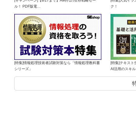
[キャンペーン]【8/17まで】AI時代の生存戦略セー
[特集]人気イ
ル！ PDF版電…
ク！
[特集]情報処理技術者試験対策なら「情報処理教科書
[特集]テキス
シリーズ」
AI活用のスキ