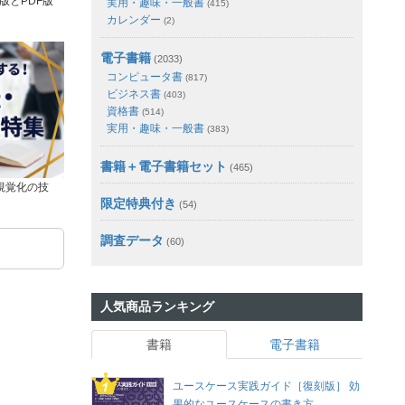
版とPDF版
実用・趣味・一般書
(415)
カレンダー
(2)
電子書籍
(2033)
コンピュータ書
(817)
ビジネス書
(403)
資格書
(514)
実用・趣味・一般書
(383)
書籍＋電子書籍セット
(465)
視覚化の技
限定特典付き
(54)
調査データ
(60)
人気商品ランキング
書籍
電子書籍
ユースケース実践ガイド［復刻版］ 効
果的なユースケースの書き方