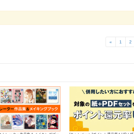
«
1
2