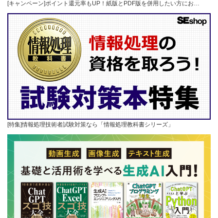
[キャンペーン]ポイント還元率もUP！紙版とPDF版を併用したい方にお…
[特集]情報処理技術者試験対策なら「情報処理教科書シリーズ」