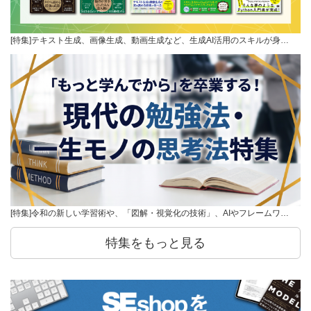
[特集]テキスト生成、画像生成、動画生成など、生成AI活用のスキルが身…
[特集]令和の新しい学習術や、「図解・視覚化の技術」、AIやフレームワ…
特集をもっと見る