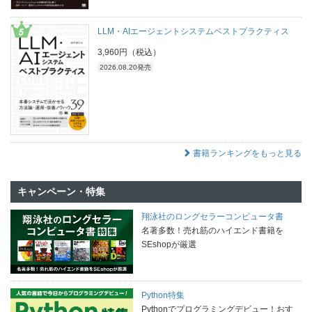
LLM・AIエージェントシステムベストプラクティス
3,960円（税込）
2026.08.20発売
書籍ランキングをもっと見る
キャンペーン・特集
翔泳社のロングセラーコンピュータ書
名著多数！売れ筋のハイエンド書籍を
SEshopが厳選
Python特集
Pythonでプログラミングデビュー！おす