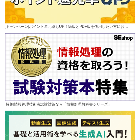
[キャンペーン]ポイント還元率もUP！紙版とPDF版を併用したい方にお…
[特集]情報処理技術者試験対策なら「情報処理教科書シリーズ」