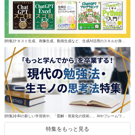
[特集]テキスト生成、画像生成、動画生成など、生成AI活用のスキルが身…
[特集]令和の新しい学習術や、「図解・視覚化の技術」、AIやフレームワ…
特集をもっと見る