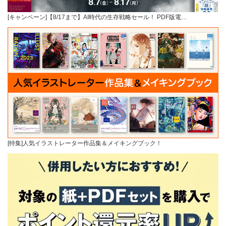
[キャンペーン]【8/17まで】AI時代の生存戦略セール！ PDF版電…
[特集]人気イラストレーター作品集＆メイキングブック！