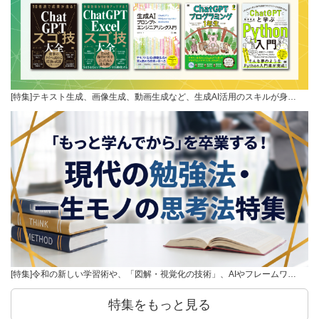
[特集]テキスト生成、画像生成、動画生成など、生成AI活用のスキルが身…
[特集]令和の新しい学習術や、「図解・視覚化の技術」、AIやフレームワ…
特集をもっと見る