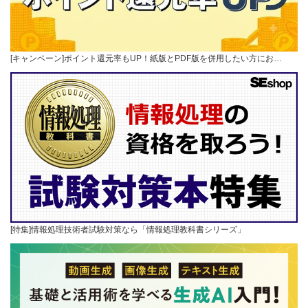
[キャンペーン]ポイント還元率もUP！紙版とPDF版を併用したい方にお…
[特集]情報処理技術者試験対策なら「情報処理教科書シリーズ」