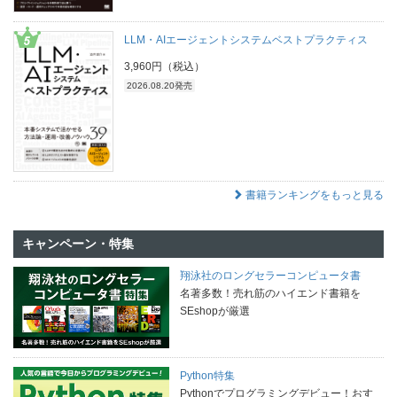
LLM・AIエージェントシステムベストプラクティス
3,960円（税込）
2026.08.20発売
書籍ランキングをもっと見る
キャンペーン・特集
翔泳社のロングセラーコンピュータ書
名著多数！売れ筋のハイエンド書籍を
SEshopが厳選
Python特集
Pythonでプログラミングデビュー！おす