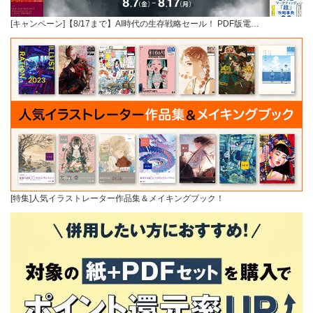
[キャンペーン]【8/17まで】AI時代の生存戦略セール！ PDF版電…
[特集]人気イラストレーター作品集＆メイキングブック！