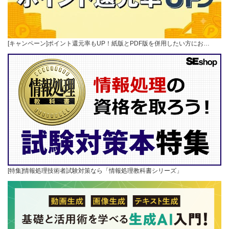
[キャンペーン]ポイント還元率もUP！紙版とPDF版を併用したい方にお…
[特集]情報処理技術者試験対策なら「情報処理教科書シリーズ」