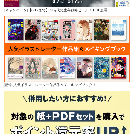
[キャンペーン]【8/17まで】AI時代の生存戦略セール！ PDF版電…
[特集]人気イラストレーター作品集＆メイキングブック！