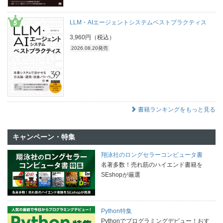
LLM・AIエージェントシステムベストプラクティス
3,960円（税込）
2026.08.20発売
書籍ランキングをもっと見る
キャンペーン・特集
翔泳社のロングセラーコンピュータ書
名著多数！売れ筋のハイエンド書籍を
SEshopが厳選
Python特集
Pythonでプログラミングデビュー！おす