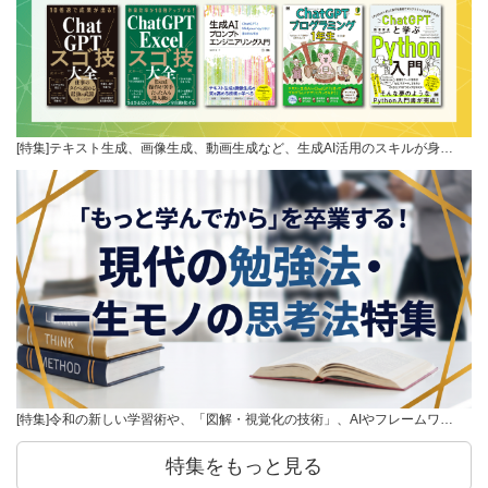
[特集]テキスト生成、画像生成、動画生成など、生成AI活用のスキルが身…
[特集]令和の新しい学習術や、「図解・視覚化の技術」、AIやフレームワ…
特集をもっと見る