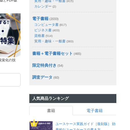
版とPDF版
実用・趣味・一般書
(415)
カレンダー
(2)
電子書籍
(2033)
コンピュータ書
(817)
ビジネス書
(403)
資格書
(514)
実用・趣味・一般書
(383)
書籍＋電子書籍セット
(465)
視覚化の技
限定特典付き
(54)
調査データ
(60)
人気商品ランキング
書籍
電子書籍
ユースケース実践ガイド［復刻版］ 効
果的なユースケースの書き方