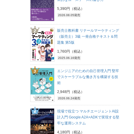
5,390円（税込）
2026.08.05発売
販売士教科書 リテールマーケティング
（販売士）3級 一発合格テキスト＆問
題集 第5版
1,760円（税込）
2025.06.16発売
エンジニアのための自己管理入門 堅牢
でスケーラブルな働き方を構築する技
術
2,948円（税込）
2026.06.24発売
現場で役立つ マルチエージェントAI設
計入門 Google A2A×ADKで実現する堅
牢な運用システム
4,180円（税込）