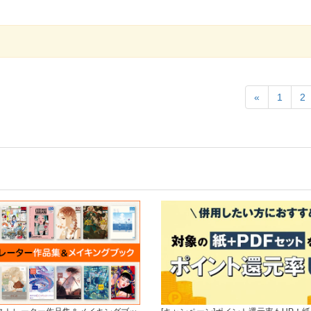
«
1
2