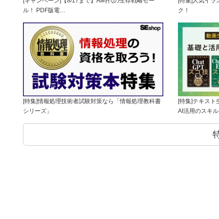
[キャンペーン]【8/17まで】AI時代の生存戦略セー
[特集]人気イ
ル！ PDF版電…
ク！
[特集]情報処理技術者試験対策なら「情報処理教科書
[特集]テキス
シリーズ」
AI活用のスキ