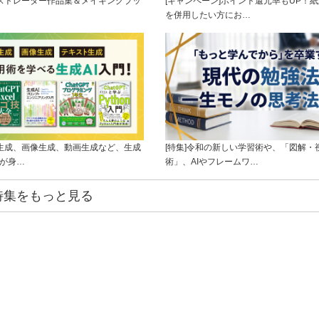
ラストレーター作品集＆メイキングブッ
[キャンペーン]ポイント還元率もUP！紙
を併用したい方にお…
ト生成、画像生成、動画生成など、生成
[特集]令和の新しい学習術や、「図解・
ルが身…
術」、AIやフレームワ…
特集をもっと見る