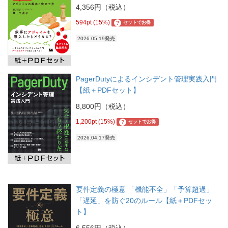
4,356円（税込）
594pt (15%)
?
セットでお得
2026.05.19発売
PagerDutyによるインシデント管理実践入門
【紙＋PDFセット】
8,800円（税込）
1,200pt (15%)
?
セットでお得
2026.04.17発売
要件定義の極意 「機能不全」「予算超過」
「遅延」を防ぐ20のルール【紙＋PDFセッ
ト】
6,556円（税込）