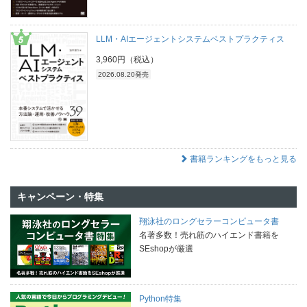
LLM・AIエージェントシステムベストプラクティス
3,960円（税込）
2026.08.20発売
書籍ランキングをもっと見る
キャンペーン・特集
翔泳社のロングセラーコンピュータ書
名著多数！売れ筋のハイエンド書籍を
SEshopが厳選
Python特集