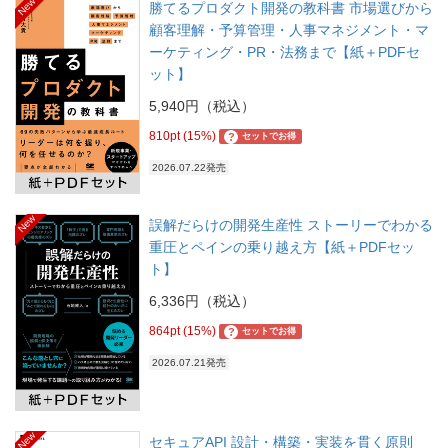
New
勝てるプロダクト開発の教科書 市場選びから
顧客理解・予算管理・人事マネジメント・マ
ーケティング・PR・法務まで【紙＋PDFセ
ット】
5,940円（税込）
810pt (15%)
?
セットでお得
2026.07.22発売
New
誤解だらけの開発生産性 ストーリーでわかる
重圧とペインの乗り越え方【紙＋PDFセッ
ト】
6,336円（税込）
864pt (15%)
?
セットでお得
2026.07.21発売
New
セキュアAPI 設計・構築・実装を貫く原則