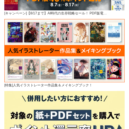
[キャンペーン]【8/17まで】AI時代の生存戦略セール！ PDF版電…
[特集]人気イラストレーター作品集＆メイキングブック！