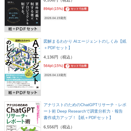
894pt (15%)
?
セットでお得
2026.04.15発売
図解まるわかり AIエージェントのしくみ【紙
＋PDFセット】
4,136円（税込）
564pt (15%)
?
セットでお得
2026.04.13発売
アナリストのためのChatGPTリサーチ・レポ
ート術 Deep Researchで調査分析力・報告
書作成力アップ！【紙＋PDFセット】
6,556円（税込）