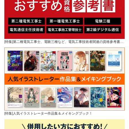
[特集]第二種電気工事士、電験三種など、電気工事技術者関連の資格参考書…
[特集]人気イラストレーター作品集＆メイキングブック！