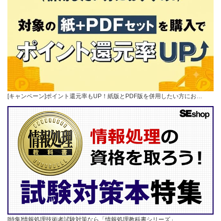
[キャンペーン]ポイント還元率もUP！紙版とPDF版を併用したい方にお…
[特集]情報処理技術者試験対策なら「情報処理教科書シリーズ」