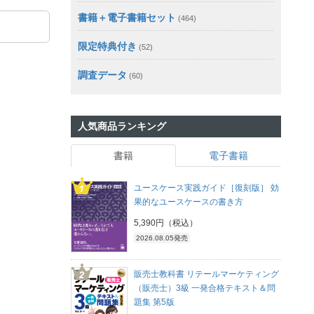
書籍＋電子書籍セット
(464)
限定特典付き
(52)
調査データ
(60)
人気商品ランキング
書籍
電子書籍
ユースケース実践ガイド［復刻版］ 効
果的なユースケースの書き方
5,390円（税込）
2026.08.05発売
販売士教科書 リテールマーケティング
（販売士）3級 一発合格テキスト＆問
題集 第5版