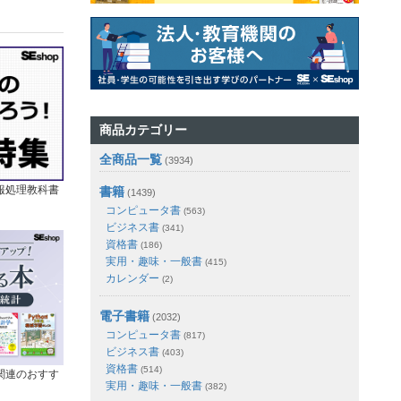
商品カテゴリー
全商品一覧
(3934)
報処理教科書
書籍
(1439)
コンピュータ書
(563)
ビジネス書
(341)
資格書
(186)
実用・趣味・一般書
(415)
カレンダー
(2)
電子書籍
(2032)
コンピュータ書
(817)
ビジネス書
(403)
資格書
(514)
関連のおすす
実用・趣味・一般書
(382)