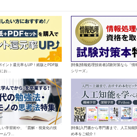
]ポイント還元率もUP！紙版とPDF版
[特集]情報処理技術者試験対策なら「情
にお…
シリーズ」
新しい学習術や、「図解・視覚化の技
[特集]入門書から専門書まで、人工知能
レームワ…
め本をご紹介！